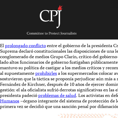
Skip
to
content
Committee
to
Protect
Journalists
El
prolongado conflicto
entre el gobierno de la presidenta C
Suprema declaró constitucionales las disposiciones de una l
conglomerado de medios Grupo Clarín, crítico del gobierno– de
lado altos funcionarios de gobierno fustigaban públicamente a
mantuvo su política de castigar a los medios críticos y reco
al supuestamente
prohibirles
a los supermercados colocar avi
sostuvieron que la táctica se proponía perjudicar aún más a 
Fernández de Kirchner, después de 10 años de ejercer dominio
gestión: el ala oficialista sufrió derrotas significativas en la
presidenta padeció
problemas de salud
. Los activistas en d
Humanos
–órgano integrante del sistema de protección de
primera vez se decidió que una sanción penal por difamación