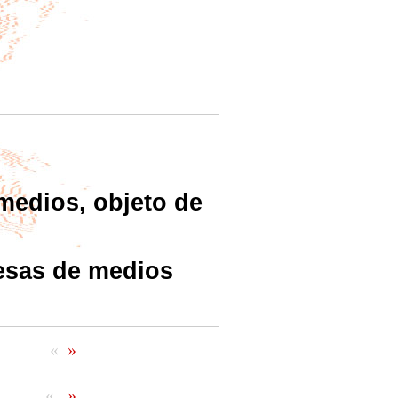
 medios, objeto de
resas de medios
«
»
«
»