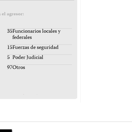
 el agresor:
35
Funcionarios locales y
federales
15
Fuerzas de seguridad
5
Poder Judicial
97
Otros