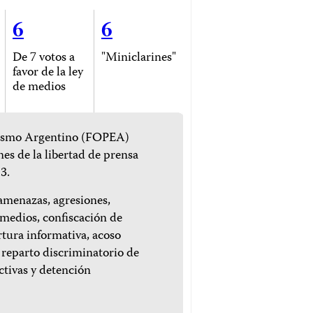
6
6
De 7 votos a
"Miniclarines"
favor de la ley
de medios
dismo Argentino (FOPEA)
es de la libertad de prensa
3.
 amenazas, agresiones,
 medios, confiscación de
rtura informativa, acoso
, reparto discriminatorio de
ictivas y detención