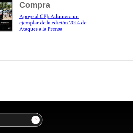
Compra
Apoye al CPJ: Adquiera un
ejemplar de la edición 2014 de
Ataques a la Prensa
Sign Up