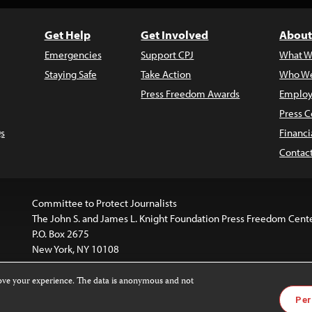
Get Help
Get Involved
About
Emergencies
Support CPJ
What W
Staying Safe
Take Action
Who We
Press Freedom Awards
Employ
Press C
s
Financi
Contac
Committee to Protect Journalists
The John S. and James L. Knight Foundation Press Freedom Cent
P.O. Box 2675
New York, NY 10108
rove your experience. The data is anonymous and not
is licensed under a
Creative Commons
Images and other med
Per