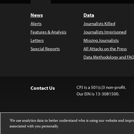
Top
News
Data
Alerts
Journalists Killed
Features & Analysis
Journalists Imprisoned
Letters
Missing Journalists
Special Reports
All Attacks on the Press
Data Methodology and FAQ
CPJ is a 501(c)3 non-profit.
Contact Us
Our EIN is 13-3081500.
We use analytics data to better understand who is using our website and imp
associated with you personally.
Except where noted, text on this website 