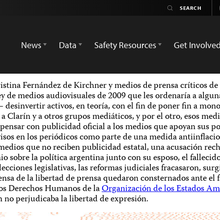
News
Data
Safety Resources
Get Involve
ristina Fernández de Kirchner y medios de prensa críticos de 
ey de medios audiovisuales de 2009 que les ordenaría a algun
sinvertir activos, en teoría, con el fin de poner fin a monop
 Clarín y a otros grupos mediáticos, y por el otro, esos medio
mpensar con publicidad oficial a los medios que apoyan sus po
sos en los periódicos como parte de una medida antiinflacion
medios que no reciben publicidad estatal, una acusación recha
 sobre la política argentina junto con su esposo, el fallecid
s elecciones legislativas, las reformas judiciales fracasaron, s
efensa de la libertad de prensa quedaron consternados ante el 
 los Derechos Humanos de la
Organización de los Estados Am
 no perjudicaba la libertad de expresión.