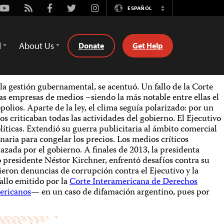
Youtube
Rss
Facebook
Twitter
Instagram
ESPAÑOL
Switch
Language
d
About Us
Donate
Get Help
la gestión gubernamental, se acentuó. Un fallo de la Corte
as empresas de medios –siendo la más notable entre ellas el
olios. Aparte de la ley, el clima seguía polarizado: por un
s criticaban todas las actividades del gobierno. El Ejecutivo
líticas. Extendió su guerra publicitaria al ámbito comercial
aria para congelar los precios. Los medios críticos
zada por el gobierno. A finales de 2013, la presidenta
o presidente Néstor Kirchner, enfrentó desafíos contra su
urgieron denuncias de corrupción contra el Ejecutivo y la
fallo emitido por la
Corte Interamericana de Derechos
ericanos
— en un caso de difamación argentino, pues por