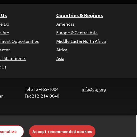
 Us
Countries & Regions
e Do
Americas
 Are
Europe & Central Asia
ment Opportunities
Middle East & North Africa
enter
Africa
al Statements
Asia
t Us
Tel 212-465-1004
info@cpj.org
er
Fax 212-214-0640
ia are not covered by the Creative Commons license.
sonalize
Accept recommended cookies