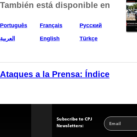
También está disponible en
Português
Français
Русский
العربية
English
Türkçe
Ataques a la Prensa: Índice
Subscribe to CPJ
Email
Back
Newsletters:
Address
to