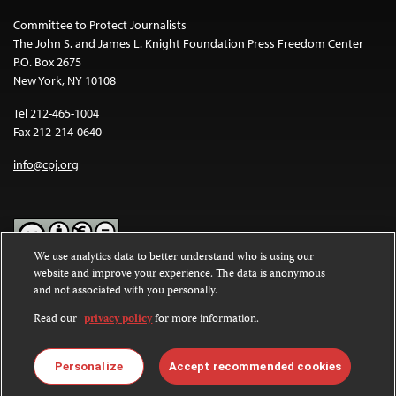
Committee to Protect Journalists
The John S. and James L. Knight Foundation Press Freedom Center
P.O. Box 2675
New York, NY 10108
Tel 212-465-1004
Fax 212-214-0640
info@cpj.org
We use analytics data to better understand who is using our
website and improve your experience. The data is anonymous
Except where noted, text on this website is licensed under a
Creative
and not associated with you personally.
Commons Attribution-NonCommercial-NoDerivatives 4.0
International License
.
Read our
privacy policy
for more information.
Images and other media are not covered by the Creative Commons
license. For more information about permissions, see our
FAQs
.
Personalize
Accept recommended cookies