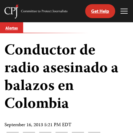
Get Help
Committee
Tog
to
Me
Skip
Protect
Alertas
to
Journalists
content
Conductor de
tch
guage
radio asesinado a
balazos en
Colombia
September 16, 2013 5:21 PM EDT
Share