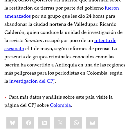
mayo, ocho reporteros del interior que informan sobre
la restitución de tierras por parte del gobierno
fueron
amenazados
por un grupo que les dio 24 horas para
abandonar la ciudad norteña de Valledupar. Ricardo
Calderón, quien conduce la unidad de investigación de
la revista
Semana
, escapó por poco de un
intento de
asesinato
el 1 de mayo, según informes de prensa. La
presencia de grupos criminales conocidos como las
bacrim ha convertido a Antioquia en una de las regiones
más peligrosas para los periodistas en Colombia, según
la
investigación del CPJ
.
Para más datos y análisis sobre este país, visite la
página del CPJ sobre
Colombia
.
Share
Bluesky
Facebook
LinkedIn
X
WhatsApp
Email
this: