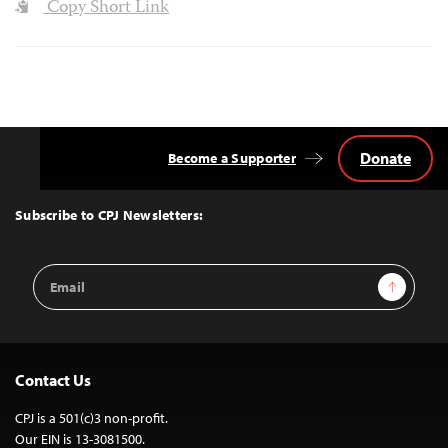
Copy Short Link
Donate
Become a Supporter
Back
to
Top
Subscribe to CPJ Newsletters:
Email
Sign Up
Address
Contact Us
CPJ is a 501(c)3 non-profit.
Our EIN is 13-3081500.