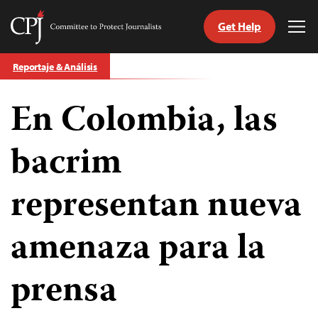
Get Help
Committee
Tog
to
Me
Skip
Protect
Reportaje & Análisis
to
Journalists
content
En Colombia, las
tch
guage
bacrim
representan nueva
amenaza para la
prensa