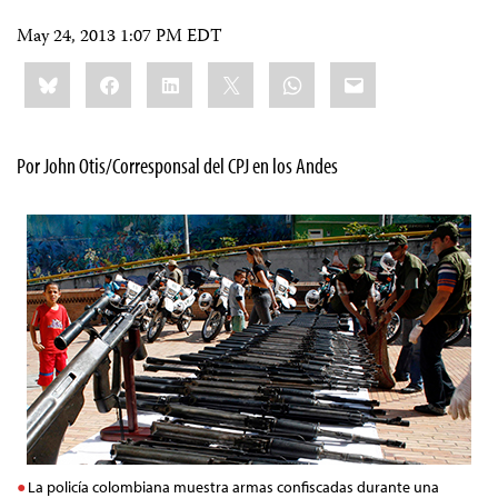
May 24, 2013 1:07 PM EDT
Share
Bluesky
Facebook
LinkedIn
X
WhatsApp
Email
this:
Por John Otis/Corresponsal del CPJ en los Andes
La policía colombiana muestra armas confiscadas durante una