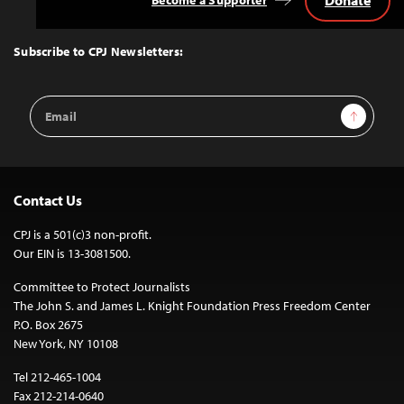
Back
to
Top
Subscribe to CPJ Newsletters:
Email
Sign Up
Address
Contact Us
CPJ is a 501(c)3 non-profit.
Our EIN is 13-3081500.
Committee to Protect Journalists
The John S. and James L. Knight Foundation Press Freedom Center
P.O. Box 2675
New York, NY 10108
Tel 212-465-1004
Fax 212-214-0640