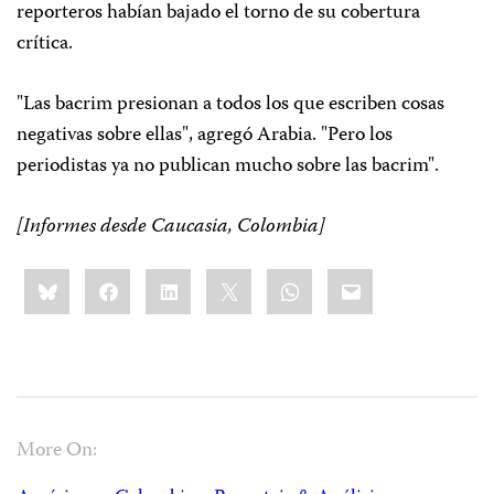
reporteros habían bajado el torno de su cobertura
crítica.
"Las bacrim presionan a todos los que escriben cosas
negativas sobre ellas", agregó Arabia. "Pero los
periodistas ya no publican mucho sobre las bacrim".
[Informes desde Caucasia, Colombia]
Share
Bluesky
Facebook
LinkedIn
X
WhatsApp
Email
this:
More On: