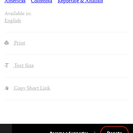
Américas
Colombia
Reportaje & Análisis
Available in:
English
Print
Text Size
Copy Short Link
Donate
Become a Supporter