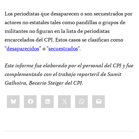
Los periodistas que desaparecen o son secuestrados por
actores no estatales tales como pandillas o grupos de
militantes no figuran en la lista de periodistas
encarcelados del CPJ. Estos casos se clasifican como
“
desap
arecidos
” o “
secuestrados
“.
Este informe fue elaborado por el personal del CPJ y fue
complementado con el trabajo reporteril de Sumit
Galhotra, Becario Steiger del CPJ.
Share
Bluesky
Facebook
LinkedIn
X
WhatsApp
Email
this: