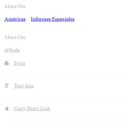
More On:
Américas
Informes Especiales
More On:
@!hide
Print
Text Size
Copy Short Link