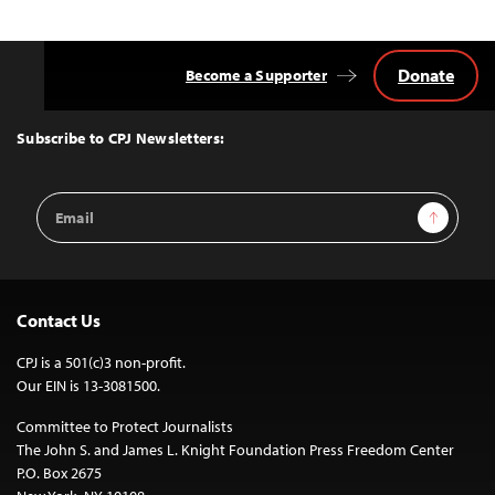
Donate
Become a Supporter
Back
to
Top
Subscribe to CPJ Newsletters:
Email
Sign Up
Address
Contact Us
CPJ is a 501(c)3 non-profit.
Our EIN is 13-3081500.
Committee to Protect Journalists
The John S. and James L. Knight Foundation Press Freedom Center
P.O. Box 2675