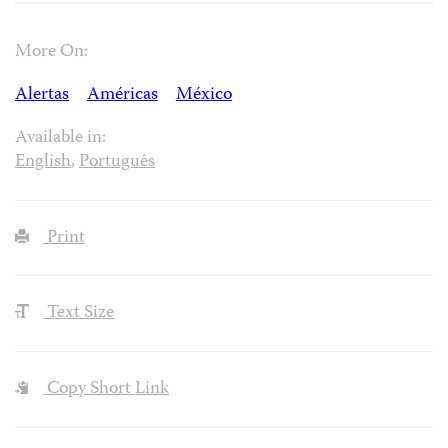
More On:
Alertas
Américas
México
Available in:
English
,
Português
Print
Text Size
Copy Short Link