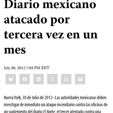
Diario mexicano
atacado por
tercera vez en un
mes
July 30, 2012 7:03 PM EDT
Share
Bluesky
Facebook
LinkedIn
X
WhatsApp
Email
this:
Nueva York, 30 de Julio de 2012–Las autoridades mexicanas deben
investigar de inmediato un ataque incendiario contra las oficinas de
un suplemento del diario
El Norte
, el tercer atentado contra una