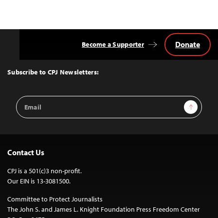
Donate
Become a Supporter
Back
to
Top
Subscribe to CPJ Newsletters:
Email
Sign Up
Address
Contact Us
CPJ is a 501(c)3 non-profit.
Our EIN is 13-3081500.
Committee to Protect Journalists
The John S. and James L. Knight Foundation Press Freedom Center