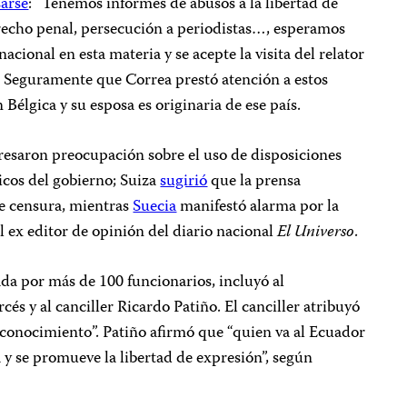
arse
: “Tenemos informes de abusos a la libertad de
erecho penal, persecución a periodistas…, esperamos
acional en esta materia y se acepte la visita del relator
”. Seguramente que Correa prestó atención a estos
 Bélgica y su esposa es originaria de ese país.
esaron preocupación sobre el uso de disposiciones
icos del gobierno; Suiza
sugirió
que la prensa
de censura, mientras
Suecia
manifestó alarma por la
el ex editor de opinión del diario nacional
El Universo
.
da por más de 100 funcionarios, incluyó al
s y al canciller Ricardo Patiño. El canciller atribuyó
desconocimiento”. Patiño afirmó que “quien va al Ecuador
 y se promueve la libertad de expresión”, según