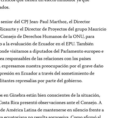
s críticos que tienen un efecto inhibidor ya que
ados.
 senior del CPJ Jean-Paul Marthoz, el Director
icaurte y el Director de Proyectos del grupo Mauricio
del Consejo de Derechos Humanos de la ONU, para
o a la evaluación de Ecuador en el EPU. También
donde visitamos a diputados del Parlamento europeo e
a responsables de las relaciones con los países
, expresamos nuestra preocupación por el grave daño
expresión en Ecuador a través del sometimiento de
ilitantes represalias por parte del gobierno.
 en Ginebra están bien conscientes de la situación,
Costa Rica presentó observaciones ante el Consejo. A
n de América Latina de mantenerse en silencio frente a
nsa ecuatoriana no resulta sorpresiva. Como afirmó al