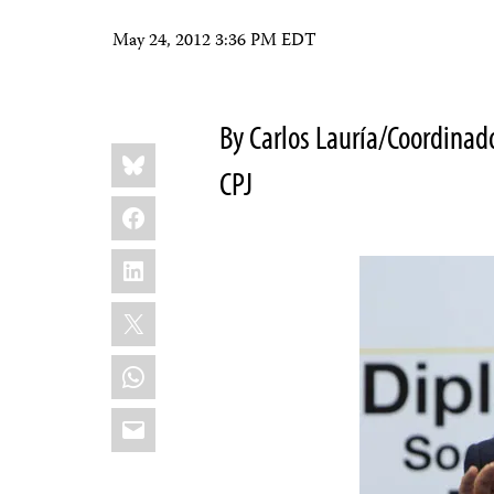
May 24, 2012 3:36 PM EDT
By Carlos Lauría/Coordinad
Share
Bluesky
this:
CPJ
Facebook
LinkedIn
X
WhatsApp
Email