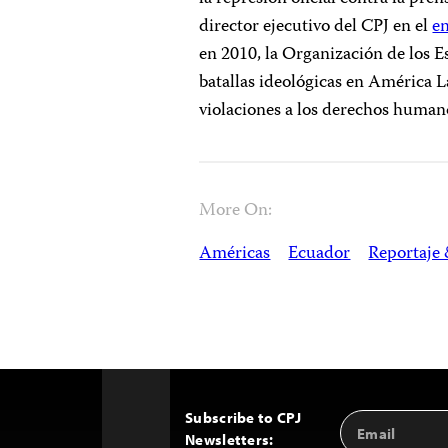
director ejecutivo del CPJ en el
en
en 2010, la Organización de los 
batallas ideológicas en América L
violaciones a los derechos humano
More On:
Américas
Ecuador
Reportaje 
Subscribe to CPJ
Email
Back
Newsletters:
Address