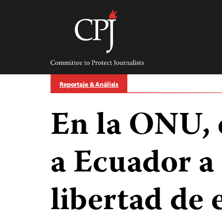
Skip
to
content
Committee
to
Protect
Journalists
Reportaje & Análisis
En la ONU, 
a Ecuador a 
libertad de 