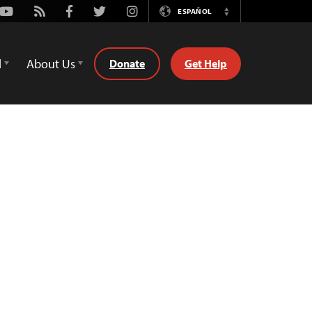
Youtube
Rss
Facebook
Twitter
Instagram
ESPAÑOL
Switch
Language
d
About Us
Donate
Get Help