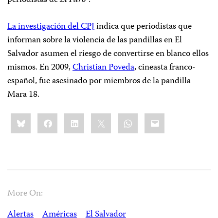
periodistas de
El Faro
“.
La investigación del CPJ
indica que periodistas que
informan sobre la violencia de las pandillas en El
Salvador asumen el riesgo de convertirse en blanco ellos
mismos. En 2009,
Christian Poveda
, cineasta franco-
español, fue asesinado por miembros de la pandilla
Mara 18.
Share
Bluesky
Facebook
LinkedIn
X
WhatsApp
Email
this:
More On:
Alertas
Américas
El Salvador