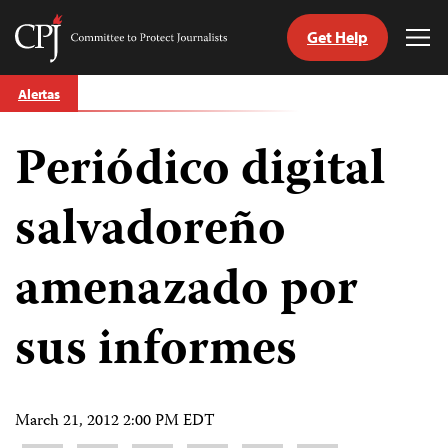
Get Help
Committee
Tog
to
Me
Skip
Protect
Alertas
to
Journalists
content
Periódico digital
tch
guage
salvadoreño
amenazado por
sus informes
March 21, 2012 2:00 PM EDT
Share