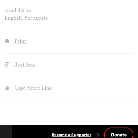
Available in:
English
,
Português
Print
Text Size
Copy Short Link
Donate
Become a Supporter
Back