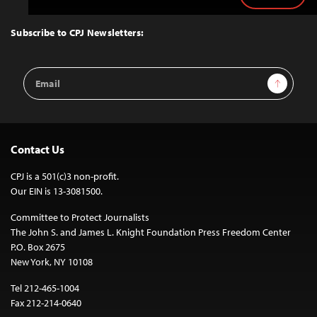
to
Top
Subscribe to CPJ Newsletters:
Email
Sign Up
Address
Contact Us
CPJ is a 501(c)3 non-profit.
Our EIN is 13-3081500.
Committee to Protect Journalists
The John S. and James L. Knight Foundation Press Freedom Center
P.O. Box 2675
New York, NY 10108
Tel 212-465-1004
Fax 212-214-0640