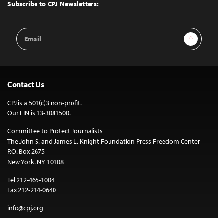
Top
Subscribe to CPJ Newsletters:
Email
Sign Up
Address
Contact Us
CPJ is a 501(c)3 non-profit.
Our EIN is 13-3081500.
Committee to Protect Journalists
The John S. and James L. Knight Foundation Press Freedom Center
P.O. Box 2675
New York, NY 10108
Tel 212-465-1004
Fax 212-214-0640
info@cpj.org