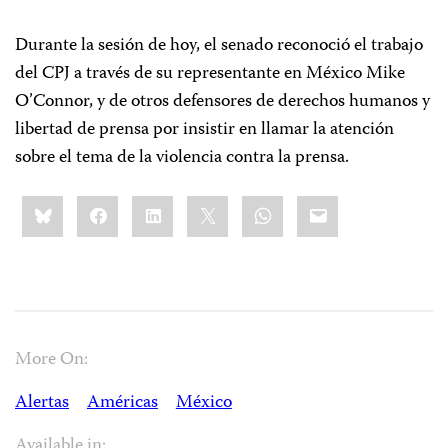
Durante la sesión de hoy, el senado reconoció el trabajo
del CPJ a través de su representante en México Mike
O’Connor, y de otros defensores de derechos humanos y
libertad de prensa por insistir en llamar la atención
sobre el tema de la violencia contra la prensa.
Share
Bluesky
Facebook
LinkedIn
X
WhatsApp
Email
this:
More On:
Alertas
Américas
México
Available in: