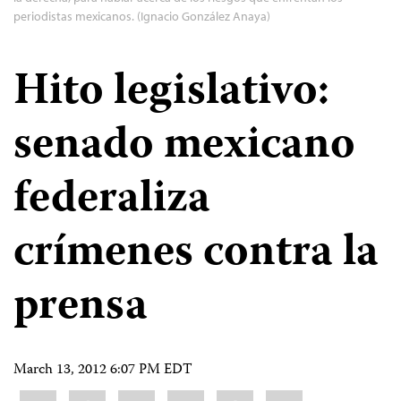
periodistas mexicanos. (Ignacio González Anaya)
Hito legislativo:
senado mexicano
federaliza
crímenes contra la
prensa
March 13, 2012 6:07 PM EDT
Share
Bluesky
Facebook
LinkedIn
X
WhatsApp
Email