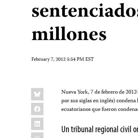
sentenciado
millones
February 7, 2012 5:54 PM EST
Share
Bluesky
Nueva York, 7 de febrero de 2012–
this:
por sus siglas en inglés) condena 
Facebook
ecuatorianos que fueron condenad
LinkedIn
Un tribunal regional civil 
X