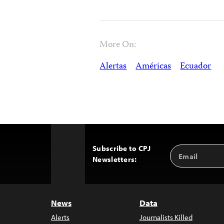
More On:
Alertas
Américas
Ecuador
Subscribe to CPJ
Email
Back
Newsletters:
Address
to
Top
News
Data
Alerts
Journalists Killed