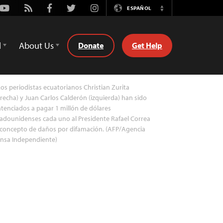
Youtube
Rss
Facebook
Twitter
Instagram
ESPAÑOL
Switch
Language
d
About Us
Donate
Get Help
os periodistas ecuatorianos Christian Zurita
recha) y Juan Carlos Calderón (izquierda) han sido
tenciados a pagar 1 millón de dólares
adounidenses cada uno al Presidente Rafael Correa
 concepto de daños por difamación. (AFP/Agencia
ensa Independiente)