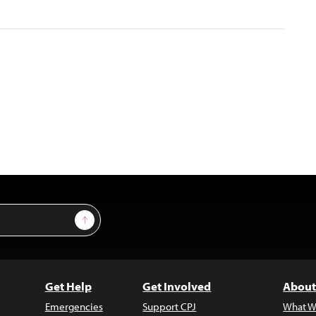
Sign Up
Get Help
Get Involved
About
Emergencies
Support CPJ
What W