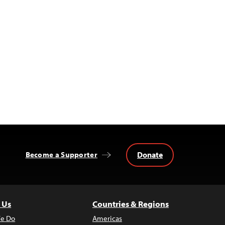
Donate
Become a Supporter
 Us
Countries & Regions
e Do
Americas