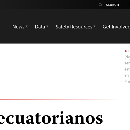
News
Data
Safety Resources
Get Involve
L
(de
sen
est
en
Pr
 ecuatorianos