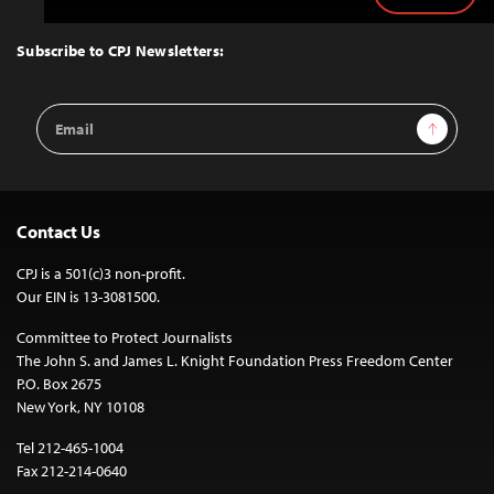
to
Top
Subscribe to CPJ Newsletters:
Email
Sign Up
Address
Contact Us
CPJ is a 501(c)3 non-profit.
Our EIN is 13-3081500.
Committee to Protect Journalists
The John S. and James L. Knight Foundation Press Freedom Center
P.O. Box 2675
New York, NY 10108
Tel 212-465-1004
Fax 212-214-0640