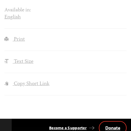
Available in:
English
Print
Text Size
Copy Short Link
Donate
Become a Supporter
Back