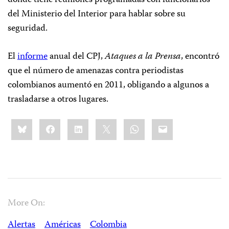
del Ministerio del Interior para hablar sobre su
seguridad.
El
informe
anual del CPJ,
Ataques a la Prensa
,
encontró
que el número de amenazas contra periodistas
colombianos aumentó en 2011, obligando a algunos a
trasladarse a otros lugares.
Share
Bluesky
Facebook
LinkedIn
X
WhatsApp
Email
this:
More On:
Alertas
Américas
Colombia