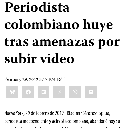
Periodista
colombiano huye
tras amenazas por
subir video
February 29, 2012 3:17 PM EST
Share
Bluesky
Facebook
LinkedIn
X
WhatsApp
Email
this:
Nueva York, 29 de febrero de 2012–Bladimir Sánchez Espitia,
periodista independiente y activista colombiano, abandonó hoy su