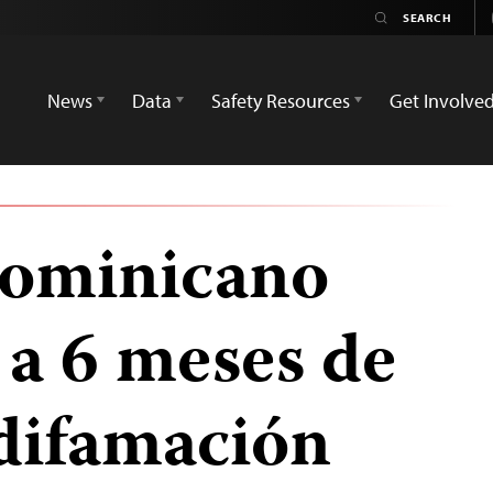
News
Data
Safety Resources
Get Involve
dominicano
 a 6 meses de
 difamación