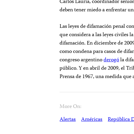
Carlos Lauría, coordinador senior
deben tener miedo a enfrentar una
Las leyes de difamación penal co
que considera a las leyes civiles 
difamación. En diciembre de 200
como condena para casos de difam
congreso argentino
derogó
la dif
público. Y en abril de 2009, el T
Prensa de 1967, una medida que a
More On:
Alertas
Américas
República 