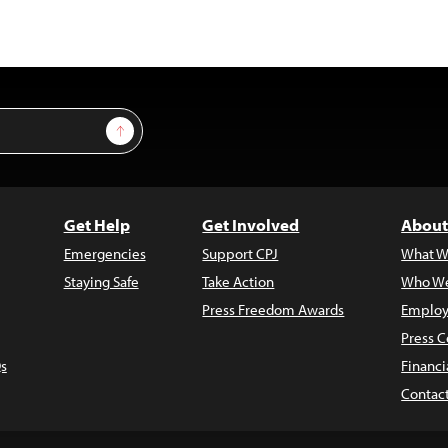
Sign Up
Get Help
Get Involved
About
Emergencies
Support CPJ
What W
Staying Safe
Take Action
Who We
Press Freedom Awards
Employ
Press C
s
Financi
Contac