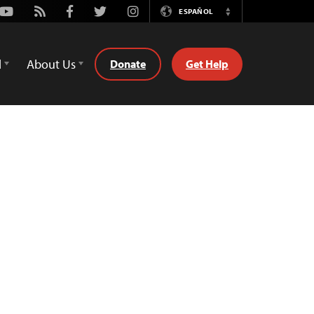
Youtube
Rss
Facebook
Twitter
Instagram
ESPAÑOL
Switch
Language
d
About Us
Donate
Get Help