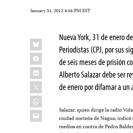
January 31, 2012 4:56 PM EST
Nueva York, 31 de enero de
Share
Bluesky
this:
Periodistas (CPJ, por sus s
Facebook
de seis meses de prisión c
LinkedIn
Alberto Salazar debe ser r
X
de enero por difamar a un 
WhatsApp
Salazar, quien dirige la radio Vid
Email
ciudad norteña de Nagua, indicó a
medios en contra de Pedro Balder