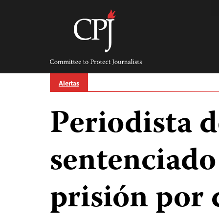
Skip
to
content
Committee
to
Protect
Journalists
Alertas
Periodista 
sentenciado
prisión por