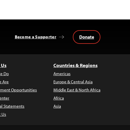
Donate
Become a Supporter
 Us
Countries & Regions
e Do
Americas
 Are
Europe & Central Asia
ment Opportunities
Middle East & North Africa
enter
Africa
al Statements
Asia
t Us