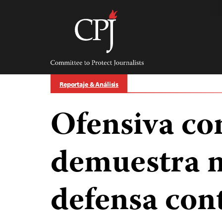
Skip
to
content
Committee
to
Protect
Journalists
Reportaje & Análisis
Ofensiva co
demuestra n
defensa con