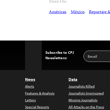
More On:
Américas
México
Reportaje &
Subscribe to CPJ
Email
Back
Newsletters:
Address
to
Top
News
Data
Alerts
Journalists Killed
Features & Analysis
Journalists Imprisoned
Letters
Missing Journalists
Special Reports
All Attacks on the Press