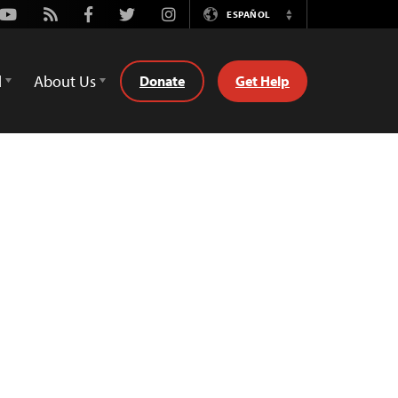
Youtube
Rss
Facebook
Twitter
Instagram
ESPAÑOL
Switch
Language
d
About Us
Donate
Get Help