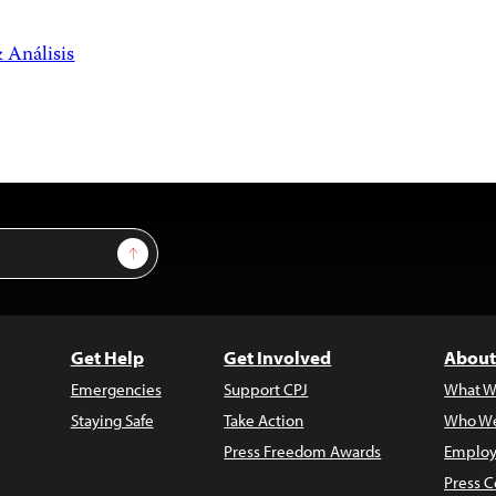
 Análisis
Sign Up
Get Help
Get Involved
About
Emergencies
Support CPJ
What W
Staying Safe
Take Action
Who We
Press Freedom Awards
Employ
Press C