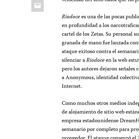
velocidad del sitio hasta que no p
Email
Ríodoce
es una de las pocas publi
en profundidad a los narcotrafica
cartel de los Zetas. Su personal s
granada de mano fue lanzada contr
ataque exitoso contra el semanari
silenciar a
Ríodoce
en la web estu
pero los autores dejaron señales 
a Anonymous, identidad colectiva
Internet.
Como muchos otros medios indep
de alojamiento de sitio web están
empresa estadounidense DreamHos
semanario por completo para prote
proveedor. El ataque comenzó el 2