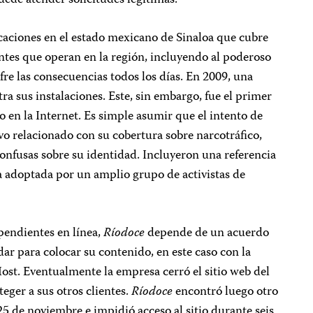
uede atender solicitudes legítimas.
caciones en el estado mexicano de Sinaloa que cubre
ntes que operan en la región, incluyendo al poderoso
ufre las consecuencias todos los días. En 2009, una
a sus instalaciones. Este, sin embargo, fue el primer
o en la Internet. Es simple asumir que el intento de
vo relacionado con su cobertura sobre narcotráfico,
confusas sobre su identidad. Incluyeron una referencia
 adoptada por un amplio grupo de activistas de
endientes en línea,
Ríodoce
depende de un acuerdo
dar para colocar su contenido, en este caso con la
t. Eventualmente la empresa cerró el sitio web del
ger a sus otros clientes.
Ríodoce
encontró luego otro
5 de noviembre e impidió acceso al sitio durante seis