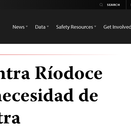
News
Data
Safety Resources
Get Involve
ntra Ríodoce
ecesidad de
tra