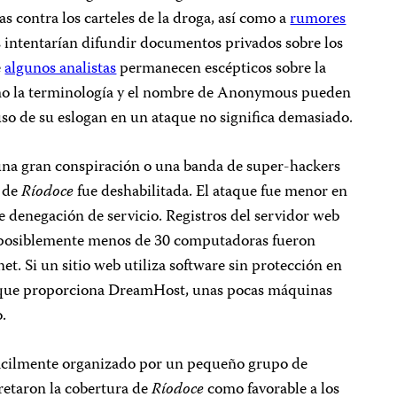
s contra los carteles de la droga, así como a
rumores
s intentarían difundir documentos privados sobre los
e
algunos analistas
permanecen escépticos sobre la
mo la terminología y el nombre de Anonymous pueden
uso de su eslogan en un ataque no significa demasiado.
una gran conspiración o una banda de super-hackers
b de
Ríodoce
fue deshabilitada. El ataque fue menor en
denegación de servicio. Registros del servidor web
e posiblemente menos de 30 computadoras fueron
net. Si un sitio web utiliza software sin protección en
 que proporciona DreamHost, unas pocas máquinas
o.
fácilmente organizado por un pequeño grupo de
retaron la cobertura de
Ríodoce
como favorable a los