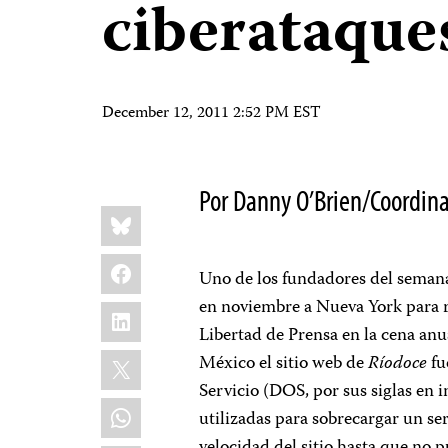
ciberataque
December 12, 2011 2:52 PM EST
Por Danny O’Brien/Coordin
Share
Bluesky
this:
Facebook
Uno de los fundadores del sema
en noviembre a Nueva York para re
LinkedIn
Libertad de Prensa en la cena anu
X
México el sitio web de
Ríodoce
fu
Servicio (DOS, por sus siglas en 
WhatsApp
utilizadas para sobrecargar un ser