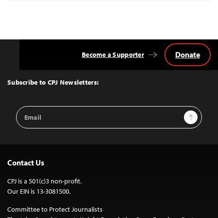
Donate
Become a Supporter
Back
to
Top
Subscribe to CPJ Newsletters:
Email
Sign Up
Address
Contact Us
CPJ is a 501(c)3 non-profit.
Our EIN is 13-3081500.
Committee to Protect Journalists