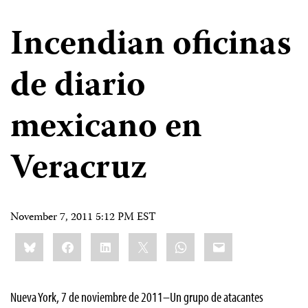
Incendian oficinas
de diario
mexicano en
Veracruz
November 7, 2011 5:12 PM EST
Share
Bluesky
Facebook
LinkedIn
X
WhatsApp
Email
this:
Nueva York, 7 de noviembre de 2011–Un grupo de atacantes