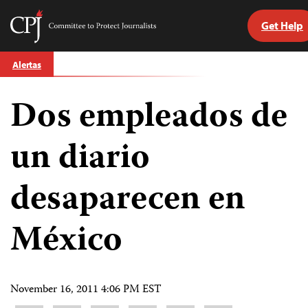
Get Help
Committee
to
Skip
Protect
Alertas
to
Journalists
content
Dos empleados de
tch
guage
un diario
desaparecen en
México
November 16, 2011 4:06 PM EST
Share