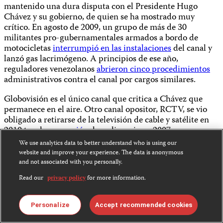
mantenido una dura disputa con el Presidente Hugo
Chávez y su gobierno, de quien se ha mostrado muy
crítico. En agosto de 2009, un grupo de más de 30
militantes pro-gubernamentales armados a bordo de
motocicletas
interrumpió en las instalaciones
del canal y
lanzó gas lacrimógeno. A principios de ese año,
reguladores venezolanos
abrieron cinco procedimientos
administrativos contra el canal por cargos similares.
Globovisión es el único canal que critica a Chávez que
permanece en el aire. Otro canal opositor, RCTV, se vio
obligado a retirarse de la televisión de cable y satélite en
2010 tras la
revocación
de su licencia en 2007.
We use analytics data to better understand who is using our
Share this:
website and improve your experience. The data is anonymous
and not associated with you personally.
Read our
privacy policy
for more information.
Bluesky
Facebook
Personalize
Accept recommended cookies
LinkedIn
X