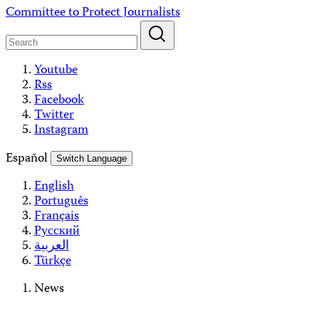
Skip
Committee to Protect Journalists
to
content
Youtube
Rss
Facebook
Twitter
Instagram
Español
Switch Language
English
Português
Français
Русский
العربية
Türkçe
News