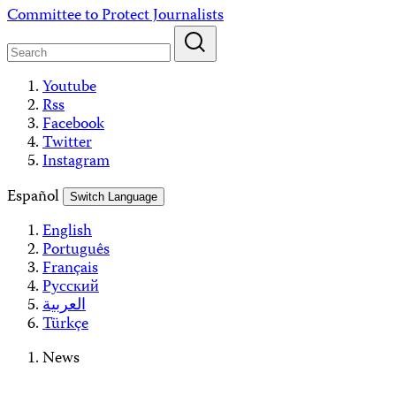
Skip
Committee to Protect Journalists
to
content
Youtube
Rss
Facebook
Twitter
Instagram
Español
Switch Language
English
Português
Français
Русский
العربية
Türkçe
News