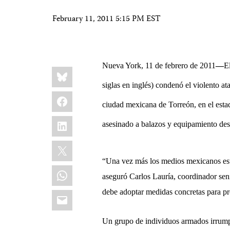
February 11, 2011 5:15 PM EST
Nueva York, 11 de febrero de 2011
—
E
Share
Bluesky
this:
siglas en inglés) condenó el violento a
Facebook
ciudad mexicana de Torreón, en el estad
LinkedIn
asesinado a balazos y equipamiento des
X
“Una vez más los medios mexicanos están
WhatsApp
aseguró Carlos Lauría, coordinador sen
Email
debe adoptar medidas concretas para pro
Un grupo de individuos armados irrump