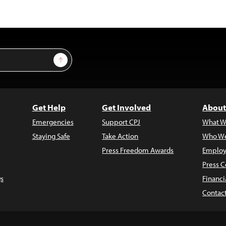
Sign Up
Get Help
Get Involved
About
Emergencies
Support CPJ
What W
Staying Safe
Take Action
Who We
Press Freedom Awards
Employ
Press C
s
Financi
Contac