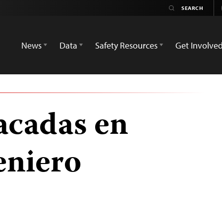
News
Data
Safety Resources
Get Involve
acadas en
eniero