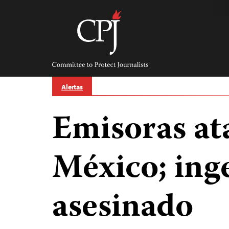
Skip
to
content
Committee
to
Protect
Journalists
Alertas
Emisoras at
México; ing
asesinado