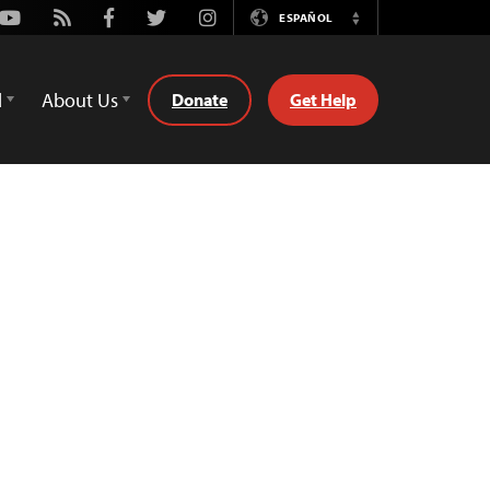
Youtube
Rss
Facebook
Twitter
Instagram
ESPAÑOL
Switch
Language
d
About Us
Donate
Get Help