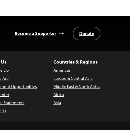
Donate
Become a Supporter
 Us
Countries & Regions
e Do
Americas
 Are
Europe & Central Asia
ment Opportunities
Middle East & North Africa
enter
Africa
al Statements
Asia
t Us