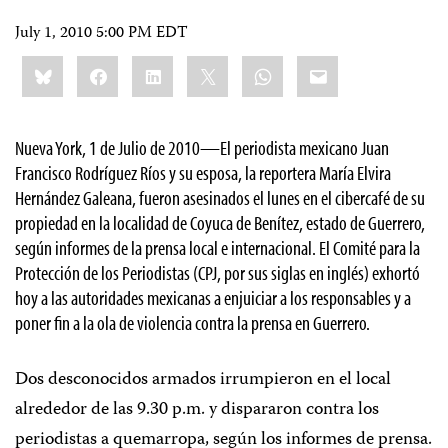
July 1, 2010 5:00 PM EDT
Share
Bluesky
Facebook
LinkedIn
X
WhatsApp
Email
this:
Nueva York, 1 de Julio de 2010
—El periodista mexicano Juan
Francisco Rodríguez Ríos y su esposa, la reportera María Elvira
Hernández Galeana, fueron asesinados el lunes en el cibercafé de su
propiedad en la localidad de Coyuca de Benítez, estado de Guerrero,
según informes de la prensa local e internacional. El Comité para la
Protección de los Periodistas (CPJ, por sus siglas en inglés) exhortó
hoy a las autoridades mexicanas a enjuiciar a los responsables y a
poner fin a la ola de violencia contra la prensa en Guerrero.
Dos desconocidos armados irrumpieron en el local
alrededor de las 9.30 p.m. y dispararon contra los
periodistas a quemarropa, según los informes de prensa.