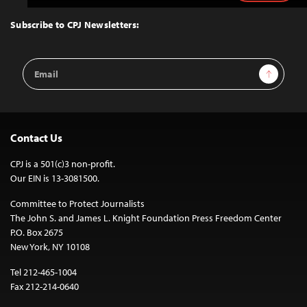
to
Top
Subscribe to CPJ Newsletters:
Email
Sign Up
Address
Contact Us
CPJ is a 501(c)3 non-profit.
Our EIN is 13-3081500.
Committee to Protect Journalists
The John S. and James L. Knight Foundation Press Freedom Center
P.O. Box 2675
New York, NY 10108
Tel 212-465-1004
Fax 212-214-0640