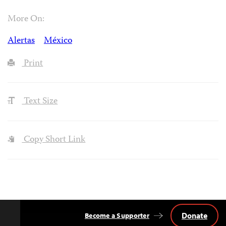
More On:
Alertas
México
Print
Text Size
Copy Short Link
Donate
Become a Supporter
Back