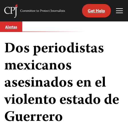
Get Help
Committee
Tog
to
Me
Skip
Protect
Alertas
to
Journalists
content
Dos periodistas
tch
guage
mexicanos
asesinados en el
violento estado de
Guerrero