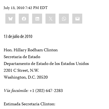
July 13, 2010 7:42 PM EDT
Share
Bluesky
Facebook
LinkedIn
X
WhatsApp
Email
this:
13 de julio de 2010
Hon. Hillary Rodham Clinton
Secretaria de Estado
Departamento de Estado de los Estados Unidos
2201 C Street, N.W.
Washington, D.C. 20520
Vía facsímile:
+1 (202) 647-2283
Estimada Secretaria Clinton: