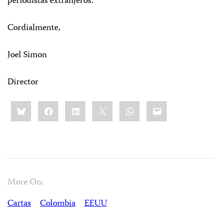
periodistas extranjeros.
Cordialmente,
Joel Simon
Director
Share
Bluesky
Facebook
LinkedIn
X
WhatsApp
Email
this:
More On:
Cartas
Colombia
EEUU