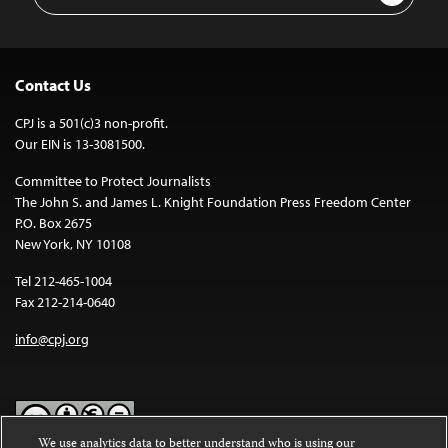
Address
Contact Us
CPJ is a 501(c)3 non-profit.
Our EIN is 13-3081500.
Committee to Protect Journalists
The John S. and James L. Knight Foundation Press Freedom Center
P.O. Box 2675
New York, NY 10108
Tel 212-465-1004
Fax 212-214-0640
info@cpj.org
We use analytics data to better understand who is using our