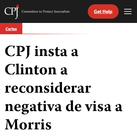
Get Help
Committee
Tog
to
Me
Skip
Protect
Cartas
to
Journalists
content
CPJ insta a
tch
guage
Clinton a
reconsiderar
negativa de visa a
Morris