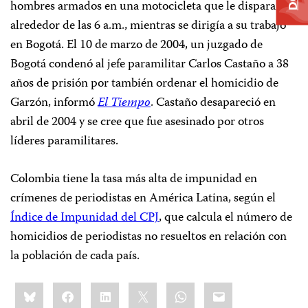
hombres armados en una motocicleta que le dispararon
alrededor de las 6 a.m., mientras se dirigía a su trabajo
en Bogotá. El 10 de marzo de 2004, un juzgado de
Bogotá condenó al jefe paramilitar Carlos Castaño a 38
años de prisión por también ordenar el homicidio de
Garzón, informó
El Tiempo
. Castaño desapareció en
abril de 2004 y se cree que fue asesinado por otros
líderes paramilitares.
Colombia tiene la tasa más alta de impunidad en
crímenes de periodistas en América Latina, según el
Índice de Impunidad del CPJ
, que calcula el número de
homicidios de periodistas no resueltos en relación con
la población de cada país.
Share
Bluesky
Facebook
LinkedIn
X
WhatsApp
Email
this: