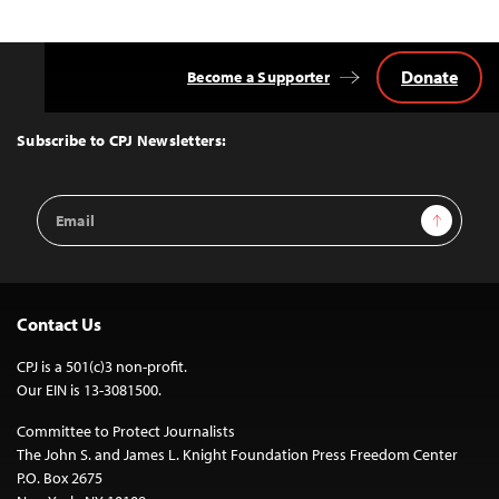
Donate
Become a Supporter
Back
to
Top
Subscribe to CPJ Newsletters:
Email
Sign Up
Address
Contact Us
CPJ is a 501(c)3 non-profit.
Our EIN is 13-3081500.
Committee to Protect Journalists
The John S. and James L. Knight Foundation Press Freedom Center
P.O. Box 2675