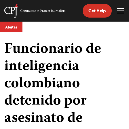
Get Help
Committee
Tog
to
Me
Skip
Protect
Alertas
to
Journalists
content
Funcionario de
tch
guage
inteligencia
colombiano
detenido por
asesinato de