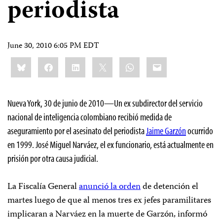
periodista
June 30, 2010 6:05 PM EDT
Share
Bluesky
Facebook
LinkedIn
X
WhatsApp
Email
this:
Nueva York, 30 de junio de 2010
—Un ex subdirector del servicio
nacional de inteligencia colombiano recibió medida de
aseguramiento por el asesinato del periodista
Jaime Garzón
ocurrido
en 1999. José Miguel Narváez, el ex funcionario, está actualmente en
prisión por otra causa judicial.
La Fiscalía General
anunció la orden
de detención el
martes luego de que al menos tres ex jefes paramilitares
implicaran a Narváez en la muerte de Garzón, informó