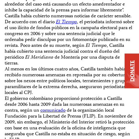
alrededor del caso está causando un efecto amedrentador e
inhibe la capacidad de la prensa para informar libremente”.
Castilla había cubierto numerosas noticias de carácter sensible.
De acuerdo con el diario
El Tiempo
, el periodista informó sobre
el uso ilícito de fondos públicos en la campaña electoral para el
congreso en 2006 y sobre una sentencia judicial que le
ordenaba pedir disculpas por un fotomontaje publicado en su
revista. Poco antes de su muerte, según
El Tiempo
, Castilla
había cubierto una sentencia judicial contra el dueño del
periódico
El Meridiano
de Montería por una disputa de
tierras.
DONATE
Al menos en los últimos cuatro años, Castilla también había
recibido numerosas amenazas en represalia por su cobertura
sobre los nexos entre políticos locales, terratenientes y grupos
paramilitares de la extrema derecha, aseguraron periodistas
locales al CPJ.
El gobierno colombiano proporcionó protección a Castilla
desde 2006 hasta 2009 dada las numerosas amenazas en su
contra, según un
comunicado
de la organización local
Fundación para la Libertad de Prensa (FLIP). En noviembre de
2009, sin embargo, el Ministerio del Interior retiró la protección
con base en una evaluación de la oficina de inteligencia que
aseguraba que Castilla no estaba en situación de riesgo, según