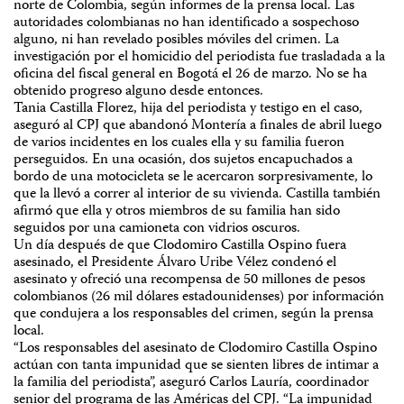
norte de Colombia, según informes de la prensa local. Las
autoridades colombianas no han identificado a sospechoso
alguno, ni han revelado posibles móviles del crimen. La
investigación por el homicidio del periodista fue trasladada a la
oficina del fiscal general en Bogotá el 26 de marzo. No se ha
obtenido progreso alguno desde entonces.
Tania Castilla Florez, hija del periodista y testigo en el caso,
aseguró al CPJ que abandonó Montería a finales de abril luego
de varios incidentes en los cuales ella y su familia fueron
perseguidos. En una ocasión, dos sujetos encapuchados a
bordo de una motocicleta se le acercaron sorpresivamente, lo
que la llevó a correr al interior de su vivienda. Castilla también
afirmó que ella y otros miembros de su familia han sido
seguidos por una camioneta con vidrios oscuros.
Un día después de que Clodomiro Castilla Ospino fuera
asesinado, el Presidente Álvaro Uribe Vélez condenó el
asesinato y ofreció una recompensa de 50 millones de pesos
colombianos (26 mil dólares estadounidenses) por información
que condujera a los responsables del crimen, según la prensa
local.
“Los responsables del asesinato de Clodomiro Castilla Ospino
actúan con tanta impunidad que se sienten libres de intimar a
la familia del periodista”, aseguró Carlos Lauría, coordinador
senior del programa de las Américas del CPJ. “La impunidad