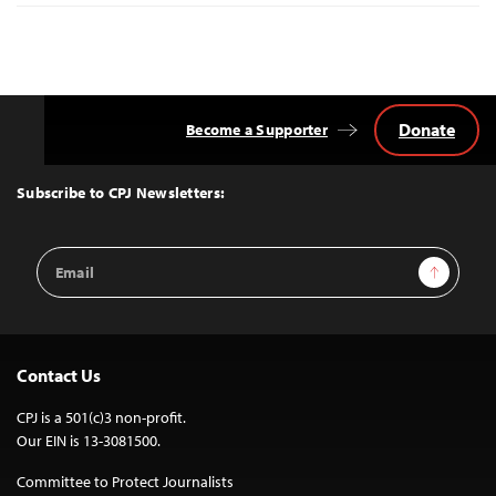
Donate
Become a Supporter
Back
to
Top
Subscribe to CPJ Newsletters:
Email
Sign Up
Address
Contact Us
CPJ is a 501(c)3 non-profit.
Our EIN is 13-3081500.
Committee to Protect Journalists