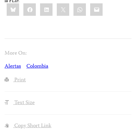
la FLIP.
Share
Bluesky
Facebook
LinkedIn
X
WhatsApp
Email
this:
More On:
Alertas
Colombia
Print
Text Size
Copy Short Link