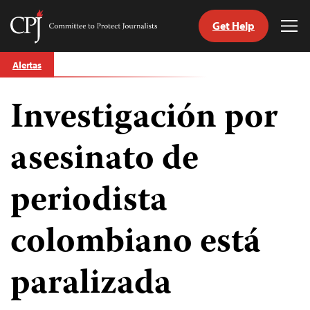
Get Help
Committee
Tog
to
Me
Skip
Protect
Alertas
to
Journalists
content
Investigación por
tch
guage
asesinato de
periodista
colombiano está
paralizada