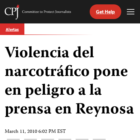
Get Help
Committee
Tog
to
Me
Skip
Protect
Alertas
to
Journalists
content
Violencia del
tch
guage
narcotráfico pone
en peligro a la
prensa en Reynosa
March 11, 2010 6:02 PM EST
Share