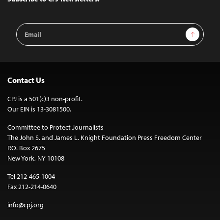
Email
Sign Up
Address
Contact Us
CPJ is a 501(c)3 non-profit.
Our EIN is 13-3081500.
Committee to Protect Journalists
The John S. and James L. Knight Foundation Press Freedom Center
P.O. Box 2675
New York, NY 10108
Tel 212-465-1004
Fax 212-214-0640
info@cpj.org