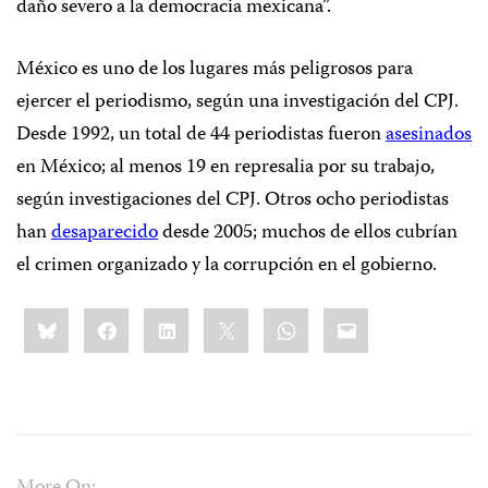
daño severo a la democracia mexicana”.
México es uno de los lugares más peligrosos para
ejercer el periodismo, según una investigación del CPJ.
Desde 1992, un total de 44 periodistas fueron
asesinados
en México; al menos 19 en represalia por su trabajo,
según investigaciones del CPJ. Otros ocho periodistas
han
desaparecido
desde 2005; muchos de ellos cubrían
el crimen organizado y la corrupción en el gobierno.
Share
Bluesky
Facebook
LinkedIn
X
WhatsApp
Email
this: