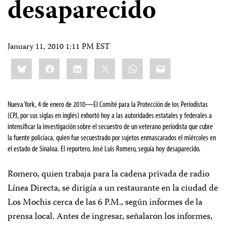
desaparecido
January 11, 2010 1:11 PM EST
Share
Bluesky
Facebook
LinkedIn
X
WhatsApp
Email
this:
Nueva York, 4 de enero de 2010—
El Comité para la Protección de los Periodistas
(CPJ, por sus siglas en inglés) exhortó hoy a las autoridades estatales y federales a
intensificar la investigación sobre el secuestro de un veterano periodista que cubre
la fuente policíaca, quien fue secuestrado por sujetos enmascarados el miércoles en
el estado de Sinaloa. El reportero, José Luis Romero, seguía hoy desaparecido.
Romero, quien trabaja para la cadena privada de radio
Línea Directa, se dirigía a un restaurante en la ciudad de
Los Mochis cerca de las 6 P.M., según informes de la
prensa local. Antes de ingresar, señalaron los informes,