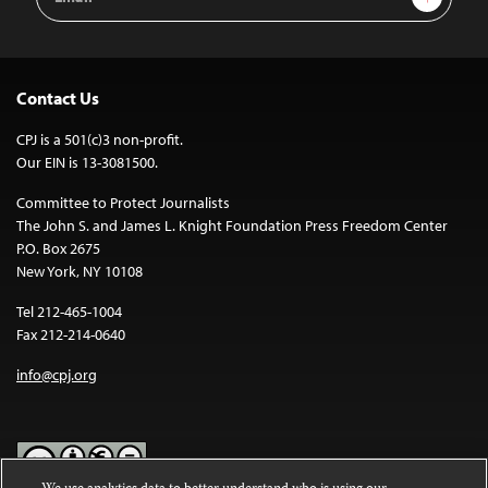
Address
Contact Us
CPJ is a 501(c)3 non-profit.
Our EIN is 13-3081500.
Committee to Protect Journalists
The John S. and James L. Knight Foundation Press Freedom Center
P.O. Box 2675
New York, NY 10108
Tel 212-465-1004
Fax 212-214-0640
info@cpj.org