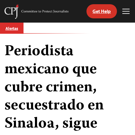
Get Help
Committee
Tog
to
Me
Skip
Protect
Alertas
to
Journalists
content
Periodista
tch
guage
mexicano que
cubre crimen,
secuestrado en
Sinaloa, sigue