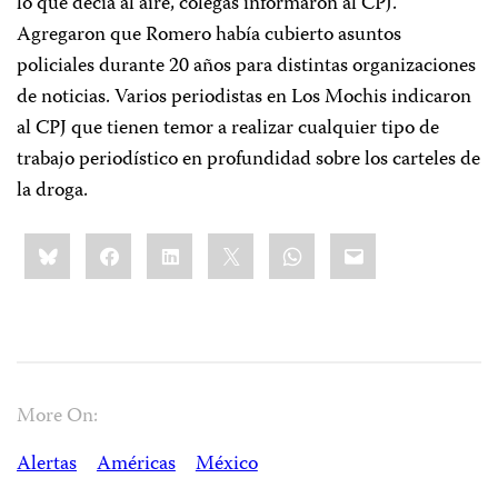
lo que decía al aire, colegas informaron al CPJ.
Agregaron que Romero había cubierto asuntos
policiales durante 20 años para distintas organizaciones
de noticias. Varios periodistas en Los Mochis indicaron
al CPJ que tienen temor a realizar cualquier tipo de
trabajo periodístico en profundidad sobre los carteles de
la droga.
Share
Bluesky
Facebook
LinkedIn
X
WhatsApp
Email
this:
More On:
Alertas
Américas
México