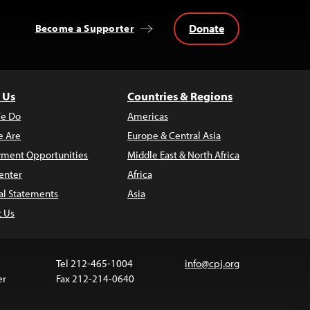
Donate
Become a Supporter
 Us
Countries & Regions
e Do
Americas
 Are
Europe & Central Asia
ment Opportunities
Middle East & North Africa
enter
Africa
al Statements
Asia
t Us
Tel 212-465-1004
info@cpj.org
er
Fax 212-214-0640