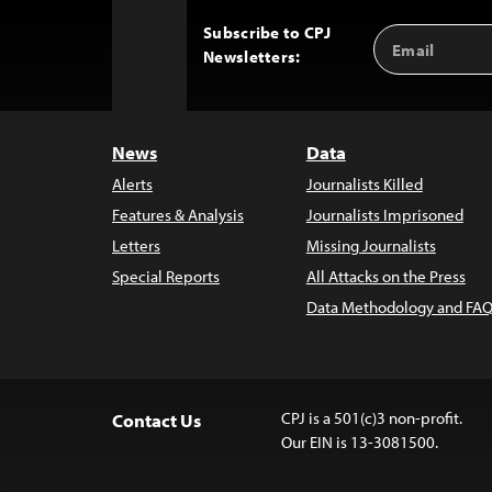
Subscribe to CPJ
Email
Back
Newsletters:
Address
to
Top
News
Data
Alerts
Journalists Killed
Features & Analysis
Journalists Imprisoned
Letters
Missing Journalists
Special Reports
All Attacks on the Press
Data Methodology and FAQ
CPJ is a 501(c)3 non-profit.
Contact Us
Our EIN is 13-3081500.