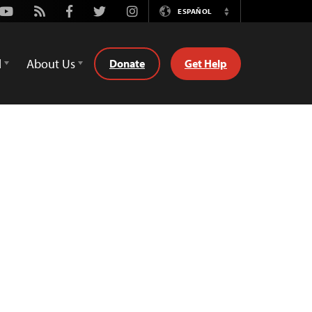
Youtube
Rss
Facebook
Twitter
Instagram
ESPAÑOL
Switch
Language
d
About Us
Donate
Get Help