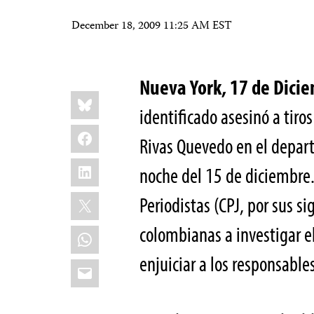
December 18, 2009 11:25 AM EST
Nueva York, 17 de Dic
Share
Bluesky
this:
identificado asesinó a tir
Facebook
Rivas Quevedo en el depart
LinkedIn
noche del 15 de diciembre. 
X
Periodistas (CPJ, por sus si
colombianas a investigar el
WhatsApp
enjuiciar a los responsable
Email