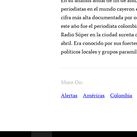
En su análisis anual de fin de añ
periodistas en el mundo cayeron 
cifra más alta documentada por or
este año fue el periodista colomb
Radio Súper en la ciudad sureña de
abril. Era conocido por sus fuertes
políticos locales y grupos paramil
More On:
Alertas
Américas
Colombia