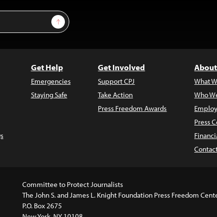
Sign Up
Get Help
Get Involved
About
Emergencies
Support CPJ
What W
Staying Safe
Take Action
Who We
Press Freedom Awards
Employ
Press C
s
Financi
Contac
Committee to Protect Journalists
The John S. and James L. Knight Foundation Press Freedom Cent
P.O. Box 2675
New York, NY 10108