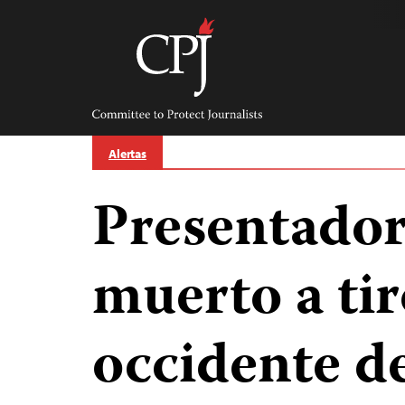
Skip
to
content
Committee
to
Protect
Journalists
Alertas
Presentador
muerto a tir
occidente d