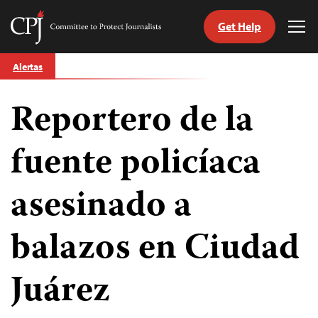
Get Help
Committee
Tog
to
Me
Skip
Protect
Alertas
to
Journalists
content
Reportero de la
tch
guage
fuente policíaca
asesinado a
balazos en Ciudad
Juárez