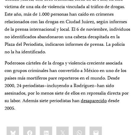
víctima de una ola de violencia vinculada al tráfico de drogas.
Este año, más de 1.000 personas han caído en crímenes
relacionados con las drogas en Ciudad Juárez, según informes
de la prensa internacional y local. El 6 de noviembre, individuos
no identificados abandonaron una cabeza decapitada en la
Plaza del Periodista, indicaron informes de prensa. La policía
no la ha identificado.
Poderosos cárteles de la droga y violencia creciente asociada
con grupos criminales han convertido a México en uno de los
países más mortíferos pare reporteros en el mundo. Desde
2000, 24 periodistas–incluyendo a Rodríguez–han sido
asesinados, por lo menos siete de ellos en represalia directa por
su labor. Además siete periodistas han
desaparecido
desde
2005.
Share
Bluesky
Facebook
LinkedIn
X
WhatsApp
Email
this: