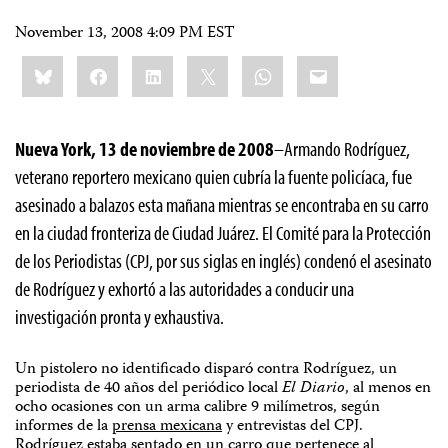
November 13, 2008 4:09 PM EST
Share
Bluesky
Facebook
LinkedIn
X
WhatsApp
Email
this:
Nueva York, 13 de noviembre de 2008
–Armando Rodríguez,
veterano reportero mexicano quien cubría la fuente policíaca, fue
asesinado a balazos esta mañana mientras se encontraba en su carro
en la ciudad fronteriza de Ciudad Juárez. El Comité para la Protección
de los Periodistas (CPJ, por sus siglas en inglés) condenó el asesinato
de Rodríguez y exhortó a las autoridades a conducir una
investigación pronta y exhaustiva.
Un pistolero no identificado disparó contra Rodríguez, un
periodista de 40 años del periódico local
El Diario
, al menos en
ocho ocasiones con un arma calibre 9 milímetros, según
informes de la
prensa mexicana
y entrevistas del CPJ.
Rodríguez estaba sentado en un carro que pertenece al