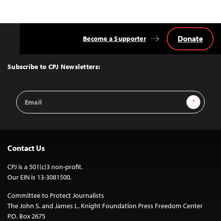
Donate
Become a Supporter
Back
to
Top
Subscribe to CPJ Newsletters:
Email
Sign Up
Address
Contact Us
CPJ is a 501(c)3 non-profit.
Our EIN is 13-3081500.
Committee to Protect Journalists
The John S. and James L. Knight Foundation Press Freedom Center
P.O. Box 2675