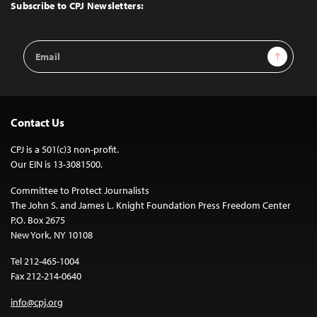
Top
Subscribe to CPJ Newsletters:
Email
Sign Up
Address
Contact Us
CPJ is a 501(c)3 non-profit.
Our EIN is 13-3081500.
Committee to Protect Journalists
The John S. and James L. Knight Foundation Press Freedom Center
P.O. Box 2675
New York, NY 10108
Tel 212-465-1004
Fax 212-214-0640
info@cpj.org