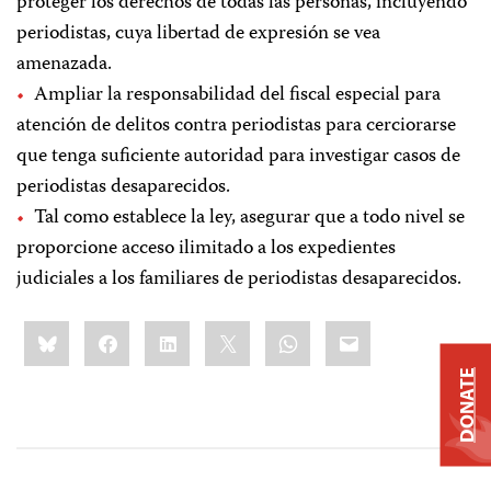
proteger los derechos de todas las personas, incluyendo
periodistas, cuya libertad de expresión se vea
amenazada.
Ampliar la responsabilidad del fiscal especial para
atención de delitos contra periodistas para cerciorarse
que tenga suficiente autoridad para investigar casos de
periodistas desaparecidos.
Tal como establece la ley, asegurar que a todo nivel se
proporcione acceso ilimitado a los expedientes
judiciales a los familiares de periodistas desaparecidos.
Share
Bluesky
Facebook
LinkedIn
X
WhatsApp
Email
this:
DONATE