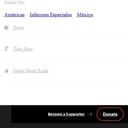
More On:
Américas
Informes Especiales
México
Print
Text Size
Copy Short Link
Donate
Become a Supporter
Back
to