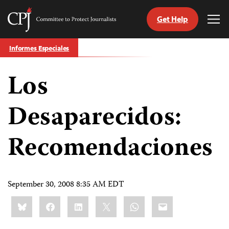
Get Help
Committee
Tog
to
Me
Skip
Protect
Informes Especiales
to
Journalists
content
Los
tch
guage
Desaparecidos:
Recomendaciones
September 30, 2008 8:35 AM EDT
Share
Bluesky
Facebook
LinkedIn
X
WhatsApp
Email
this: