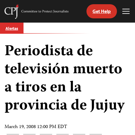
Get Help
Committee
Tog
to
Me
Skip
Protect
Alertas
to
Journalists
content
Periodista de
tch
guage
televisión muerto
a tiros en la
provincia de Jujuy
March 19, 2008 12:00 PM EDT
Share