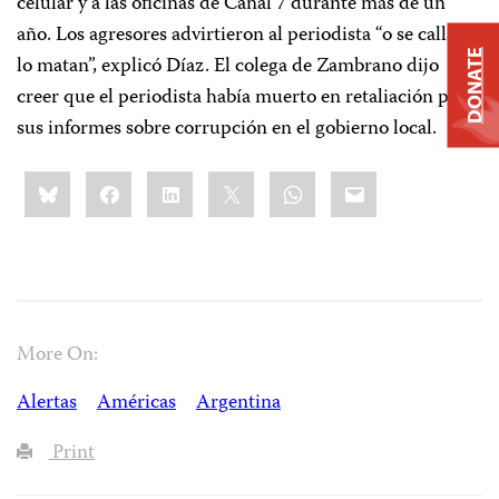
celular y a las oficinas de Canal 7 durante más de un
año. Los agresores advirtieron al periodista “o se calla o
DONATE
lo matan”, explicó Díaz. El colega de Zambrano dijo
creer que el periodista había muerto en retaliación por
sus informes sobre corrupción en el gobierno local.
Share
Bluesky
Facebook
LinkedIn
X
WhatsApp
Email
this:
More On:
Alertas
Américas
Argentina
Print