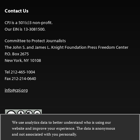
Contact Us
CPJ is a 501(c)3 non-profit.
Our EIN is 13-3081500.
Committee to Protect Journalists
The John S. and James L. Knight Foundation Press Freedom Center
P.O. Box 2675
New York, NY 10108
Tel 212-465-1004
Fax 212-214-0640
info@cpj.org
We use analytics data to better understand who is using our
website and improve your experience. The data is anonymous
Except where noted, text on this website is licensed under a
Creative
and not associated with you personally.
Commons Attribution-NonCommercial-NoDerivatives 4.0