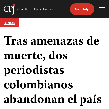
Get Help
Committee
Tog
to
Me
Skip
Protect
Alertas
to
Journalists
content
Tras amenazas de
tch
guage
muerte, dos
periodistas
colombianos
abandonan el país