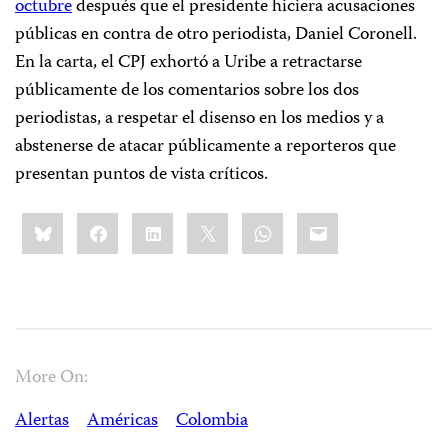
octubre
después que el presidente hiciera acusaciones
públicas en contra de otro periodista, Daniel Coronell.
En la carta, el CPJ exhortó a Uribe a retractarse
públicamente de los comentarios sobre los dos
periodistas, a respetar el disenso en los medios y a
abstenerse de atacar públicamente a reporteros que
presentan puntos de vista críticos.
Share
Bluesky
Facebook
LinkedIn
X
WhatsApp
Email
this:
More On:
Alertas
Américas
Colombia