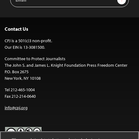
Address
Contact Us
CPJ is a 501(c)3 non-profit.
Our EIN is 13-3081500.
Committee to Protect Journalists
The John S. and James L. Knight Foundation Press Freedom Center
P.O. Box 2675
New York, NY 10108
Tel 212-465-1004
Fax 212-214-0640
info@cpj.org