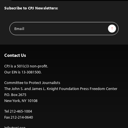
to
Top
Subscribe to CPJ Newsletters:
Email
Sign Up
Address
Contact Us
CPJ is a 501(c)3 non-profit.
Our EIN is 13-3081500.
Committee to Protect Journalists
The John S. and James L. Knight Foundation Press Freedom Center
P.O. Box 2675
New York, NY 10108
Tel 212-465-1004
Fax 212-214-0640
info@cpj.org