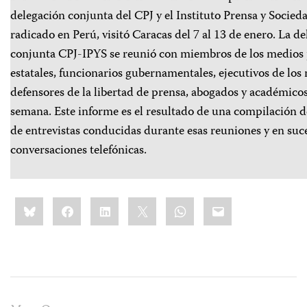
delegación conjunta del CPJ y el Instituto Prensa y Socied
radicado en Perú, visitó Caracas del 7 al 13 de enero. La d
conjunta CPJ-IPYS se reunió con miembros de los medios 
estatales, funcionarios gubernamentales, ejecutivos de los
defensores de la libertad de prensa, abogados y académicos
semana. Este informe es el resultado de una compilación 
de entrevistas conducidas durante esas reuniones y en suc
conversaciones telefónicas.
Share
Bluesky
Facebook
LinkedIn
X
WhatsApp
Email
this: