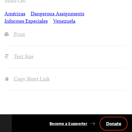
More On:
Américas
Dangerous Assignments
Informes Especiales
Venezuela
Print
Text Size
Copy Short Link
Donate
Become a Supporter
Back