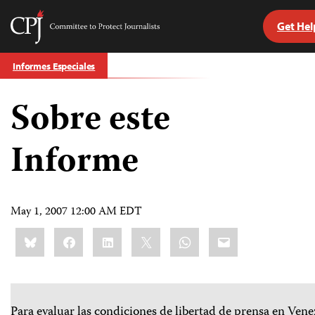
Get Hel
Committee
to
Skip
Protect
Informes Especiales
to
Journalists
content
Sobre este
tch
guage
Informe
May 1, 2007 12:00 AM EDT
Share
Bluesky
Facebook
LinkedIn
X
WhatsApp
Email
this:
Para evaluar las condiciones de libertad de prensa en Vene