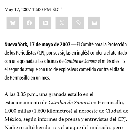
May 17, 2007 12:00 PM EDT
Share
Bluesky
Facebook
LinkedIn
X
WhatsApp
Email
this:
Nueva York, 17 de mayo de 2007—
El Comité para la Protección
de los Periodistas (CPJ, por sus siglas en inglés) condena el atentado
con una granada a las oficinas de
Cambio de Sonora
el miércoles. Es
el segundo ataque con uso de explosivos cometido contra el diario
de Hermosillo en un mes.
A las 3:35 p.m., una granada estalló en el
estacionamiento de
Cambio de Sonora
en Hermosillo,
1,000 millas (1,600 kilómetros) al noroeste de Ciudad de
México, según informes de prensa y entrevistas del CPJ.
Nadie resultó herido tras el ataque del miércoles pero