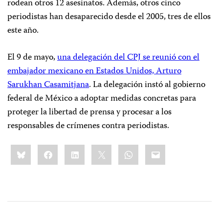
rodean otros 12 asesinatos. Además, otros cinco
periodistas han desaparecido desde el 2005, tres de ellos
este año.
El 9 de mayo,
una delegación del CPJ se reunió con el
embajador mexicano en Estados Unidos, Arturo
Sarukhan Casamitjana
. La delegación instó al gobierno
federal de México a adoptar medidas concretas para
proteger la libertad de prensa y procesar a los
responsables de crímenes contra periodistas.
Share
Bluesky
Facebook
LinkedIn
X
WhatsApp
Email
this: