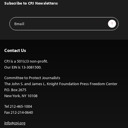
Top
Subscribe to CPJ Newsletters:
Email
Sign Up
Address
Contact Us
CPJ is a 501(c)3 non-profit.
Our EIN is 13-3081500.
Committee to Protect Journalists
The John S. and James L. Knight Foundation Press Freedom Center
P.O. Box 2675
New York, NY 10108
Tel 212-465-1004
Fax 212-214-0640
info@cpj.org