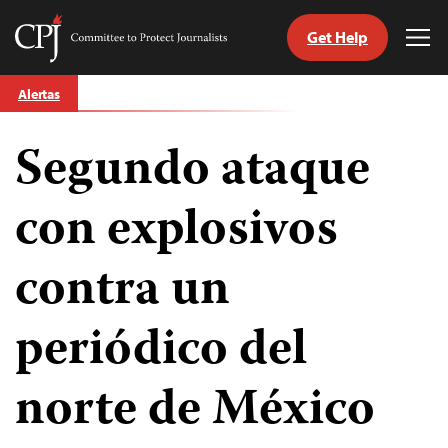
Get Help
Committee
Tog
to
Me
Skip
Protect
Alertas
to
Journalists
content
Segundo ataque
tch
guage
con explosivos
contra un
periódico del
norte de México