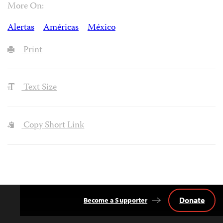
More On:
Alertas
Américas
México
Print
Text Size
Copy Short Link
Donate
Become a Supporter
Back
to