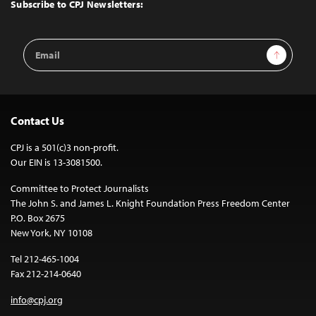
Top
Subscribe to CPJ Newsletters:
Email
Sign Up
Address
Contact Us
CPJ is a 501(c)3 non-profit.
Our EIN is 13-3081500.
Committee to Protect Journalists
The John S. and James L. Knight Foundation Press Freedom Center
P.O. Box 2675
New York, NY 10108
Tel 212-465-1004
Fax 212-214-0640
info@cpj.org