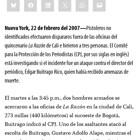
Bluesky
Facebook
LinkedIn
X
WhatsApp
Email
this:
Nueva York, 22 de febrero del 2007—
Pistoleros no
identificados efectuaron dispararos fuera de las oficinas del
quincenario
La Razón
de Cali e hirieron a tres personas. El Comité
para la Protección de los Periodistas (CPJ, por sus siglas en inglés)
está investigando si el incidente fue un ataque contra el director del
periódico, Édgar Buitrago Rico, quien había recibido amenazas de
muerte.
El martes a las 3:45 p.m., dos hombres armados se
acercaron a las oficias de
La Razón
en la ciudad de Cali,
273 millas (440 kilómetros) al suroeste de Bogotá,
Buitrago indicó al CPJ. Uno de los asaltantes atacó al
escolta de Buitrago, Gustavo Adolfo Alape, mientras el