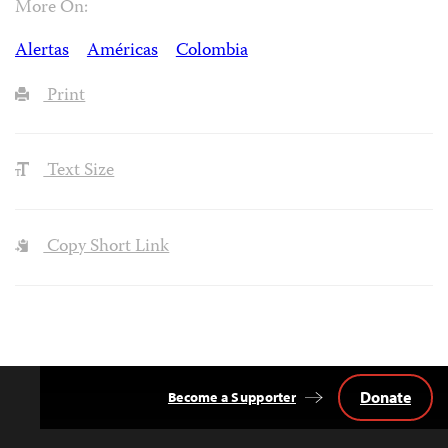
More On:
Alertas
Américas
Colombia
Print
Text Size
Copy Short Link
Donate
Become a Supporter
Back
to