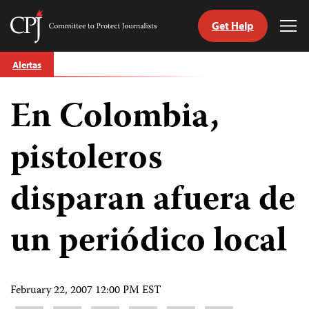
Get Help
Committee
Tog
to
Me
Skip
Protect
Alertas
to
Journalists
content
En Colombia,
tch
guage
pistoleros
disparan afuera de
un periódico local
February 22, 2007 12:00 PM EST
Share