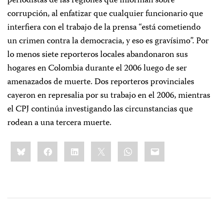
periodistas de las regiones que informan sobre
corrupción, al enfatizar que cualquier funcionario que
interfiera con el trabajo de la prensa “está cometiendo
un crimen contra la democracia, y eso es gravísimo”. Por
lo menos siete reporteros locales abandonaron sus
hogares en Colombia durante el 2006 luego de ser
amenazados de muerte. Dos reporteros provinciales
cayeron en represalia por su trabajo en el 2006, mientras
el CPJ continúa investigando las circunstancias que
rodean a una tercera muerte.
Share
Bluesky
Facebook
LinkedIn
X
WhatsApp
Email
this: