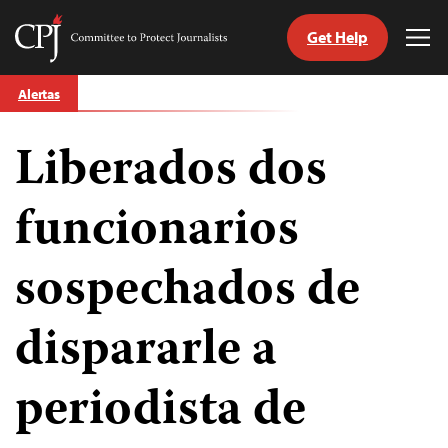
Get Help
Committee
Tog
to
Me
Skip
Protect
Alertas
to
Journalists
content
Liberados dos
tch
guage
funcionarios
sospechados de
dispararle a
periodista de