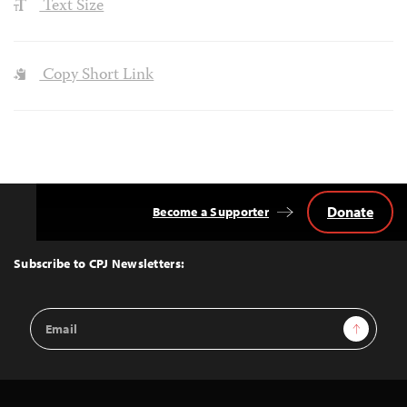
Text Size
Copy Short Link
Donate
Become a Supporter
Back
to
Top
Subscribe to CPJ Newsletters:
Email
Sign Up
Address