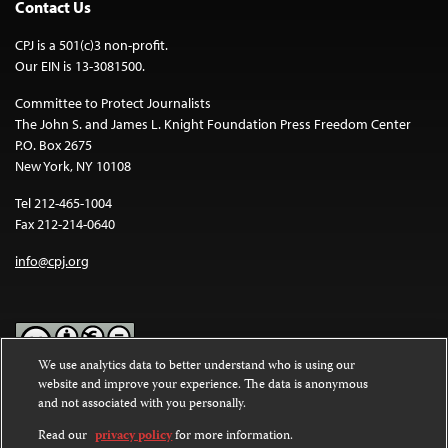
Contact Us
CPJ is a 501(c)3 non-profit.
Our EIN is 13-3081500.
Committee to Protect Journalists
The John S. and James L. Knight Foundation Press Freedom Center
P.O. Box 2675
New York, NY 10108
Tel 212-465-1004
Fax 212-214-0640
info@cpj.org
We use analytics data to better understand who is using our
website and improve your experience. The data is anonymous
Except where noted, text on this website is licensed under a
Creative
and not associated with you personally.
Commons Attribution-NonCommercial-NoDerivatives 4.0
International License
.
Read our
privacy policy
for more information.