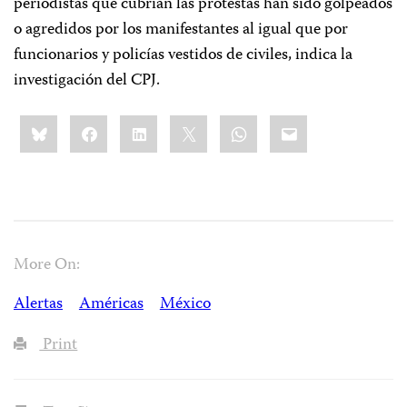
periodistas que cubrían las protestas han sido golpeados
o agredidos por los manifestantes al igual que por
funcionarios y policías vestidos de civiles, indica la
investigación del CPJ.
Share
Bluesky
Facebook
LinkedIn
X
WhatsApp
Email
this:
More On:
Alertas
Américas
México
Print