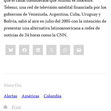
que el canal consideraba que Muñoz es inocente.
Telesur, una red de televisión satelital financiada por los
gobiernos de Venezuela, Argentina, Cuba, Uruguay y
Bolivia, salió al aire en julio del 2005 con la intención de
presentar una alternativa latinoamericana a redes de
noticias de 24 horas como la CNN.
Share
Bluesky
Facebook
LinkedIn
X
WhatsApp
Email
this:
More On:
Alertas
Américas
Colombia
Print