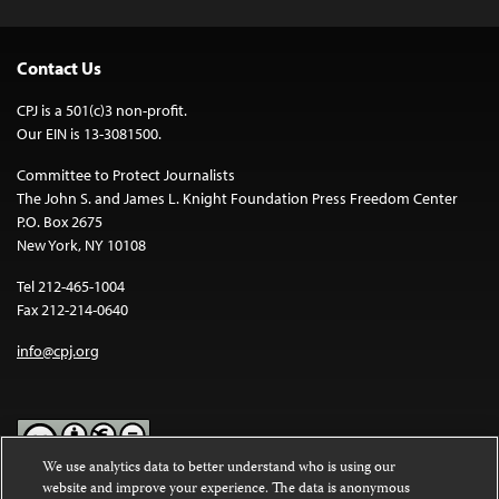
Contact Us
CPJ is a 501(c)3 non-profit.
Our EIN is 13-3081500.
Committee to Protect Journalists
The John S. and James L. Knight Foundation Press Freedom Center
P.O. Box 2675
New York, NY 10108
Tel 212-465-1004
Fax 212-214-0640
info@cpj.org
We use analytics data to better understand who is using our
website and improve your experience. The data is anonymous
Except where noted, text on this website is licensed under a
Creative