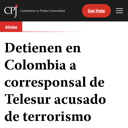
Get Help
Committee
Tog
to
Me
Skip
Protect
Alertas
to
Journalists
content
Detienen en
tch
guage
Colombia a
corresponsal de
Telesur acusado
de terrorismo