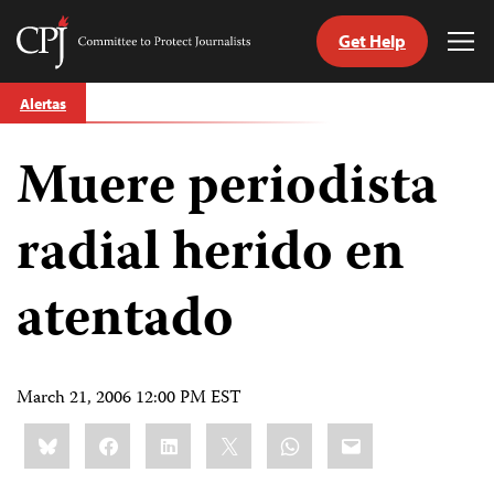
Get Help
Committee
Tog
to
Me
Skip
Protect
Alertas
to
Journalists
content
Muere periodista
tch
guage
radial herido en
atentado
March 21, 2006 12:00 PM EST
Share
Bluesky
Facebook
LinkedIn
X
WhatsApp
Email
this: