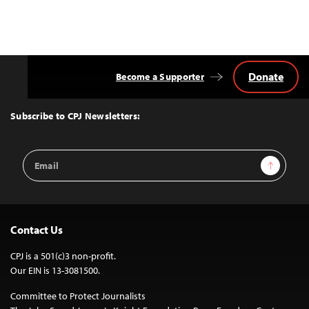
Donate
Become a Supporter
Back
to
Top
Subscribe to CPJ Newsletters:
Email
Sign Up
Address
Contact Us
CPJ is a 501(c)3 non-profit.
Our EIN is 13-3081500.
Committee to Protect Journalists