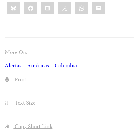
Share
Bluesky
Facebook
LinkedIn
X
WhatsApp
Email
this:
More On:
Alertas
Américas
Colombia
Print
Text Size
Copy Short Link