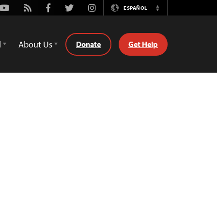
Youtube
Rss
Facebook
Twitter
Instagram
ESPAÑOL
Switch
Language
d
About Us
Donate
Get Help