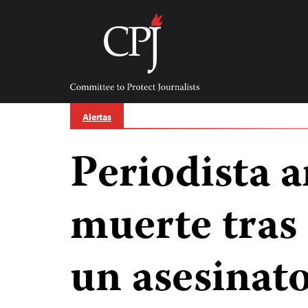
Skip
to
content
Committee
to
Protect
Journalists
Alertas
Periodista 
muerte tras
un asesinat