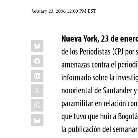
January 23, 2006 12:00 PM EST
Nueva York, 23 de ene
Share
Bluesky
this:
de los Periodistas (CPJ por 
Facebook
amenazas contra el periodi
LinkedIn
informado sobre la investi
X
nororiental de Santander y
paramilitar en relación con
WhatsApp
que tuvo que huir a Bogotá 
Email
la publicación del semanar