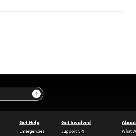
Sign Up
Get Help
Get Involved
About
Emergencies
Support CPJ
What W