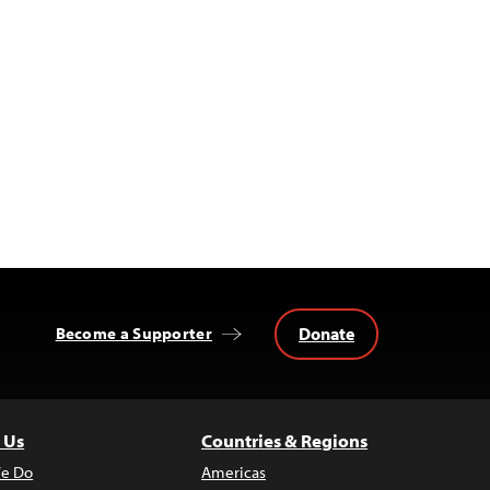
Donate
Become a Supporter
 Us
Countries & Regions
e Do
Americas