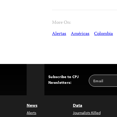
More On:
Alertas
Américas
Colombia
Subscribe to CPJ
Email
Back
Newsletters:
Address
to
Top
News
Data
Alerts
Journalists Killed