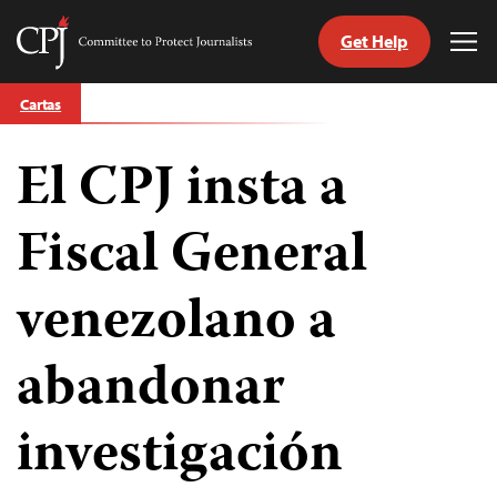
Get Help
Committee
Tog
to
Me
Skip
Protect
Cartas
to
Journalists
content
El CPJ insta a
tch
guage
Fiscal General
venezolano a
abandonar
investigación