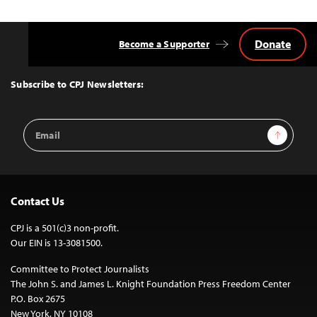
Donate
Become a Supporter
Back
to
Top
Subscribe to CPJ Newsletters:
Email
Sign Up
Address
Contact Us
CPJ is a 501(c)3 non-profit.
Our EIN is 13-3081500.
Committee to Protect Journalists
The John S. and James L. Knight Foundation Press Freedom Center
P.O. Box 2675
New York, NY 10108