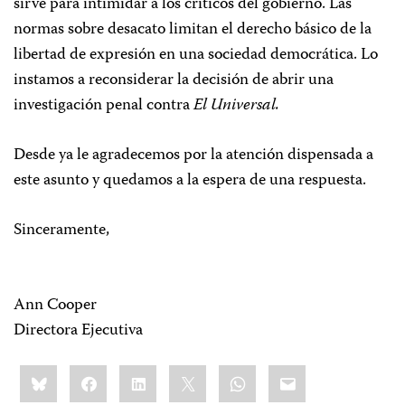
sirve para intimidar a los críticos del gobierno. Las
normas sobre desacato limitan el derecho básico de la
libertad de expresión en una sociedad democrática. Lo
instamos a reconsiderar la decisión de abrir una
investigación penal contra
El Universal.
Desde ya le agradecemos por la atención dispensada a
este asunto y quedamos a la espera de una respuesta.
Sinceramente,
Ann Cooper
Directora Ejecutiva
Share
Bluesky
Facebook
LinkedIn
X
WhatsApp
Email
this: