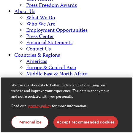
Press Freedom Awards
About Us
What We Do
Who We Are
Employment Opportunities
Press Center
Financial Statements
Contact Us
Countries & Regions
Americas
Europe & Central Asia
Middle East & North Africa
Africa
Asia
We use analytics data to better understand who is using our
website and improve your experience. The data is anonymous
and not associated with you personally.
Contact Us
Read our
privacy policy
for more information.
Personalize
Accept recommended cookies
CPJ is a 501(c)3 non-profit.