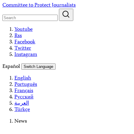
Skip
Committee to Protect Journalists
to
content
Youtube
Rss
Facebook
Twitter
Instagram
Español
Switch Language
English
Português
Français
Русский
العربية
Türkçe
News