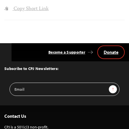
Copy Short Link
Donate
Become a Supporter
Back
to
Top
Subscribe to CPJ Newsletters:
Email
Sign Up
Address
Contact Us
CPJ is a 501(c)3 non-profit.