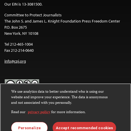
Our EIN is 13-3081500.
Committee to Protect Journalists
The John S. and James L. Knight Foundation Press Freedom Center
P.O. Box 2675
New York, NY 10108
Tel 212-465-1004
Fax 212-214-0640
info@cpj.org
We use analytics data to better understand who is using our
website and improve your experience. The data is anonymous
Except where noted, text on this website is licensed under a
Creative
and not associated with you personally.
Commons Attribution-NonCommercial-NoDerivatives 4.0
International License
.
Read our
privacy policy
for more information.
Images and other media are not covered by the Creative Commons
license. For more information about permissions, see our
FAQs
.
Personalize
Accept recommended cookies