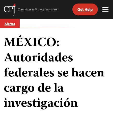
Get Help
Committee
Tog
to
Me
Skip
Protect
Alertas
to
Journalists
content
MÉXICO:
tch
guage
Autoridades
federales se hacen
cargo de la
investigación