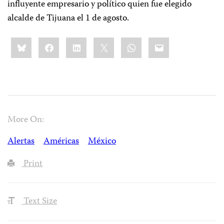
influyente empresario y político quien fue elegido
alcalde de Tijuana el 1 de agosto.
Share
Bluesky
Facebook
LinkedIn
X
WhatsApp
Email
this:
More On:
Alertas
Américas
México
Print
Text Size