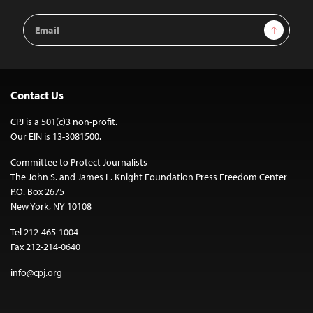
Email
Sign Up
Address
Contact Us
CPJ is a 501(c)3 non-profit.
Our EIN is 13-3081500.
Committee to Protect Journalists
The John S. and James L. Knight Foundation Press Freedom Center
P.O. Box 2675
New York, NY 10108
Tel 212-465-1004
Fax 212-214-0640
info@cpj.org