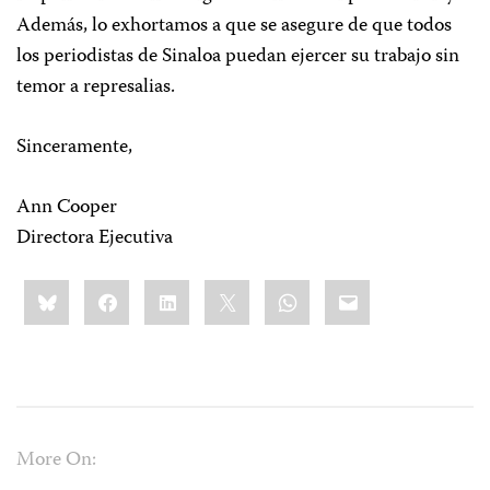
Además, lo exhortamos a que se asegure de que todos
los periodistas de Sinaloa puedan ejercer su trabajo sin
temor a represalias.
Sinceramente,
Ann Cooper
Directora Ejecutiva
Share
Bluesky
Facebook
LinkedIn
X
WhatsApp
Email
this:
More On: