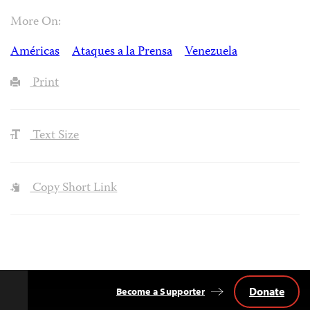
More On:
Américas
Ataques a la Prensa
Venezuela
Print
Text Size
Copy Short Link
Donate
Become a Supporter
Back