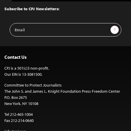
to
Top
Subscribe to CPJ Newsletters:
Email
Sign Up
Address
Contact Us
CPJ is a 501(c)3 non-profit.
Our EIN is 13-3081500.
Committee to Protect Journalists
The John S. and James L. Knight Foundation Press Freedom Center
P.O. Box 2675
New York, NY 10108
Tel 212-465-1004
Fax 212-214-0640