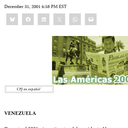
December 31, 2001 6:58 PM EST
Share
Bluesky
Facebook
LinkedIn
X
WhatsApp
Email
this:
VENEZUELA