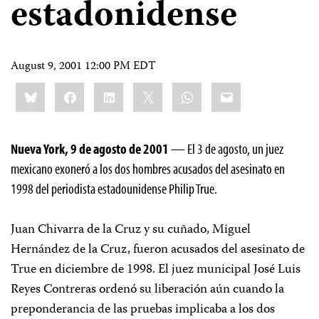
estadonidense
August 9, 2001 12:00 PM EDT
Share
Bluesky
Facebook
LinkedIn
X
WhatsApp
Email
this:
Nueva York, 9 de agosto de 2001
— El 3 de agosto, un juez
mexicano exoneró a los dos hombres acusados del asesinato en
1998 del periodista estadounidense Philip True.
Juan Chivarra de la Cruz y su cuñado, Miguel
Hernández de la Cruz, fueron acusados del asesinato de
True en diciembre de 1998. El juez municipal José Luis
Reyes Contreras ordenó su liberación aún cuando la
preponderancia de las pruebas implicaba a los dos