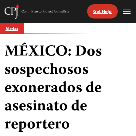
Get Help
Committee
Tog
to
Me
Skip
Protect
Alertas
to
Journalists
content
MÉXICO: Dos
tch
guage
sospechosos
exonerados de
asesinato de
reportero