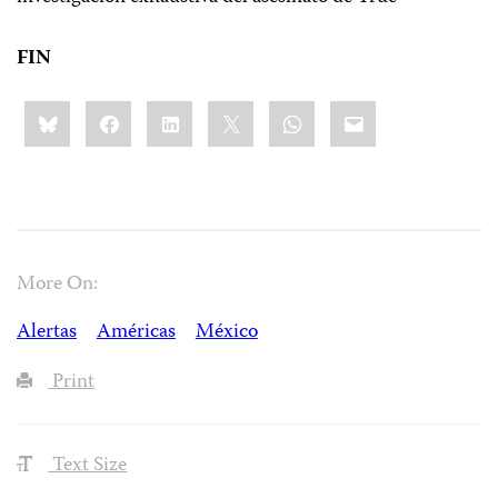
FIN
Share
Bluesky
Facebook
LinkedIn
X
WhatsApp
Email
this:
More On:
Alertas
Américas
México
Print
Text Size