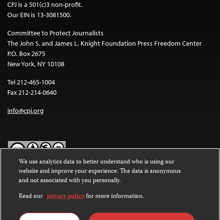
CPJ is a 501(c)3 non-profit.
Our EIN is 13-3081500.
Committee to Protect Journalists
The John S. and James L. Knight Foundation Press Freedom Center
P.O. Box 2675
New York, NY 10108
Tel 212-465-1004
Fax 212-214-0640
info@cpj.org
We use analytics data to better understand who is using our
website and improve your experience. The data is anonymous
Except where noted, text on this website is licensed under a
Creative
and not associated with you personally.
Commons Attribution-NonCommercial-NoDerivatives 4.0
International License
.
Read our
privacy policy
for more information.
Images and other media are not covered by the Creative Commons