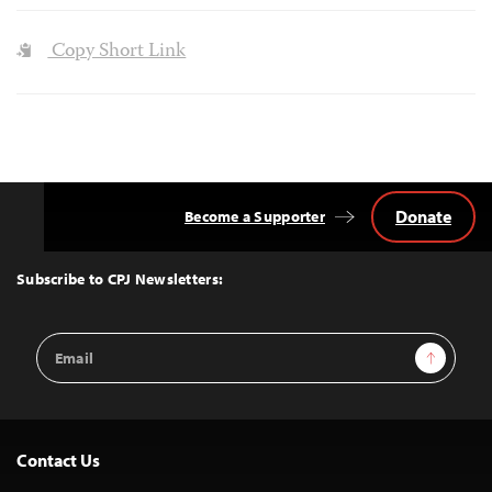
Copy Short Link
Donate
Become a Supporter
Back
to
Top
Subscribe to CPJ Newsletters:
Email
Sign Up
Address
Contact Us