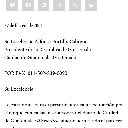
Bluesky
Facebook
LinkedIn
X
WhatsApp
Email
this:
22 de febrero de 2001
Su Excelencia Alfonso Portillo Cabrera
Presidente de la República de Guatemala
Ciudad de Guatemala, Guatemala
POR FAX: 011-502-239-0090
Su Excelencia:
Le escribimos para expresarle nuestra preocupación por
el ataque contra las instalaciones del diario de Ciudad
de Guatemala
elPeriódico,
ataque perpetrado al parecer