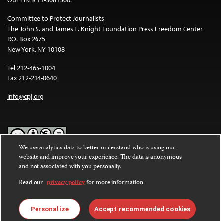
Committee to Protect Journalists
The John S. and James L. Knight Foundation Press Freedom Center
P.O. Box 2675
New York, NY 10108
Tel 212-465-1004
Fax 212-214-0640
info@cpj.org
We use analytics data to better understand who is using our
website and improve your experience. The data is anonymous
Except where noted, text on this website is licensed under a
Creative
and not associated with you personally.
Commons Attribution-NonCommercial-NoDerivatives 4.0
International License
.
Read our
privacy policy
for more information.
Images and other media are not covered by the Creative Commons
license. For more information about permissions, see our
FAQs
.
Personalize
Accept recommended cookies