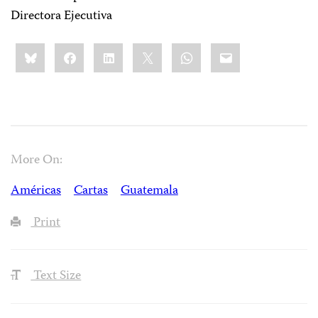
Directora Ejecutiva
Share
Bluesky
Facebook
LinkedIn
X
WhatsApp
Email
this:
More On:
Américas
Cartas
Guatemala
Print
Text Size