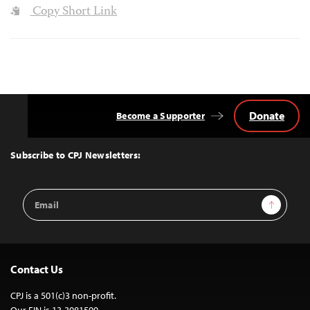
Copy Short Link
Donate
Become a Supporter
Back
to
Top
Subscribe to CPJ Newsletters:
Email
Sign Up
Address
Contact Us
CPJ is a 501(c)3 non-profit.
Our EIN is 13-3081500.