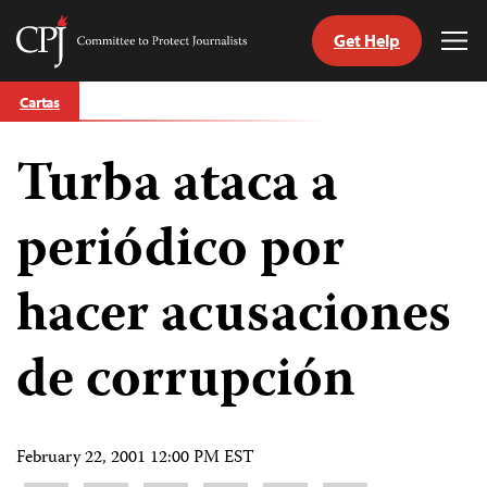
Get Help
Committee
Tog
to
Me
Skip
Protect
Cartas
to
Journalists
content
Turba ataca a
tch
guage
periódico por
hacer acusaciones
de corrupción
February 22, 2001 12:00 PM EST
Share