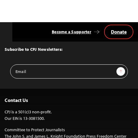
Donate
Become a Supporter
Back
to
Top
Subscribe to CPJ Newsletters:
Email
Sign Up
Address
Contact Us
CPJ is a 501(c)3 non-profit.
Our EIN is 13-3081500.
Committee to Protect Journalists
The John S. and James L. Knight Foundation Press Freedom Center