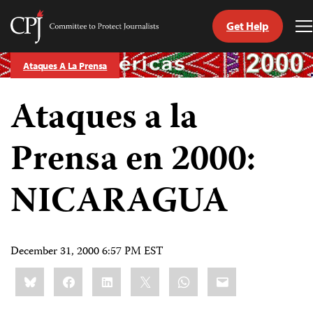
Get Help
Committee
T
to
M
Skip
Protect
Ataques A La Prensa
to
Journalists
content
Ataques a la
tch
guage
Prensa en 2000:
NICARAGUA
December 31, 2000 6:57 PM EST
Share
Bluesky
Facebook
LinkedIn
X
WhatsApp
Email
this: