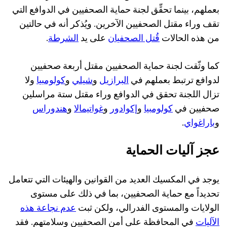
بعملهم، بينما تحقِّق لجنة حماية الصحفيين في الدوافع التي
تقف وراء مقتل الصحفيين الآخرين. ويُذكر أنه في حالتين
من هذه الحالات
قُتل الصحفيان
على يد
الشرطة
.
كما وثّقت لجنة حماية الصحفيين مقتل أربعة صحفيين
لدوافع ترتبط بعملهم في
البرازيل
و
شيلي
و
كولومبيا
ولا
تزال اللجنة تحقق في الدوافع وراء مقتل ستة مراسلين
صحفيين في
كولومبيا
و
إكوادور
و
غواتيمالا
و
هندوراس
و
باراغواي
.
عجز آليات الحماية
يوجد في المكسيك العديد من القوانين والهيئات التي تتعامل
تحديداً مع حماية الصحفيين، بما في ذلك على مستوى
الولايات والمستوى الفدرالي، ولكن ثبت
عدم نجاعة هذه
الآليات
في المحافظة على أمن الصحفيين وسلامتهم. فقد