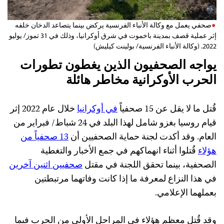
صحفي يعمل مع وكالة الأنباء الفرنسية يركض بينما يتصاعد الدخان خلفه
إثر عملية قصف بمدينة باخموت في شرق أوكرانيا، وذلك في 31 تموز/ يوليو
2022. (وكالة الأنباء الفرنسية/ بولينت كيليش)
يواجه الصحفيون الذين يغطون تطورات
الحرب الأوكرانية مخاطر هائلة
قُتل ما لا يقل عن 15 صحفياً
في أوكرانيا
خلال عام 2022 إثر
قيام روسيا بغزو شامل لهذا البلد في 24 شباط/ فبراير من
العام. وقد أكدت لجنة حماية الصحفيين أن
13 صحفياً من
هؤلاء
قُتلوا أثناء انهماكهم في جمع الأخبار والتغطية
الصحفية، بينما تحقق اللجنة في مقتل
صحفيين اثنين آخرين
في هذا النزاع لمعرفة ما إذا كانت وفاتهما مرتبطتين
بعملهما الإعلامي.
وقد قُتل معظم هؤلاء في المراحل الأولى من الحرب فيما