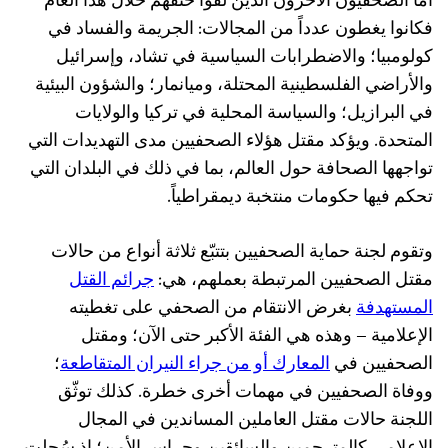
أما الصحفيون الآخرون الذين لقوا حتفهم خلال هذا العام
فكانوا يغطون عدداً من المجالات: الجريمة والفساد في
كولومبيا؛ والاضطرابات السياسية في تشاد، وإسرائيل
والأراضي الفلسطينية المحتلة، وميانمار؛ والشؤون البيئية
في البرازيل؛ والسياسة المحلية في تركيا والولايات
المتحدة. ويؤكد مقتل هؤلاء الصحفيين مدى التهديدات التي
تواجهها الصحافة حول العالم، بما في ذلك في البلدان التي
تحكم فيها حكومات منتخبة ديمقراطياً.
وتقوم لجنة حماية الصحفيين بتتبّع ثلاثة أنواع من حالات
مقتل الصحفيين المرتبطة بعملهم، هي:
جرائم القتل
المستهدفة
بغرض الانتقام من الصحفي على تغطيته
الإعلامية – وهذه هي الفئة الأكبر حتى الآن؛ ومقتل
الصحفيين في
المعارك أو من جراء النيران المتقاطعة
؛
ووفاة الصحفيين في مهمات أخرى خطرة. كذلك توثّق
اللجنة حالات مقتل العاملين المساندين في المجال