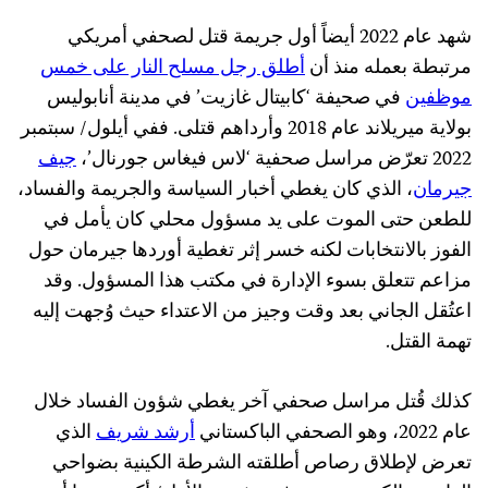
شهد عام 2022 أيضاً أول جريمة قتل لصحفي أمريكي
مرتبطة بعمله منذ أن
أطلق رجل مسلح النار على خمس
موظفين
في صحيفة ‘كابيتال غازيت’ في مدينة أنابوليس
بولاية ميريلاند عام 2018 وأرداهم قتلى. ففي أيلول/ سبتمبر
2022 تعرّض مراسل صحفية ‘لاس فيغاس جورنال’،
جيف
جيرمان
، الذي كان يغطي أخبار السياسة والجريمة والفساد،
للطعن حتى الموت على يد مسؤول محلي كان يأمل في
الفوز بالانتخابات لكنه خسر إثر تغطية أوردها جيرمان حول
مزاعم تتعلق بسوء الإدارة في مكتب هذا المسؤول. وقد
اعتُقل الجاني بعد وقت وجيز من الاعتداء حيث وُجهت إليه
تهمة القتل.
كذلك قُتل مراسل صحفي آخر يغطي شؤون الفساد خلال
عام 2022، وهو الصحفي الباكستاني
أرشد شريف
الذي
تعرض لإطلاق رصاص أطلقته الشرطة الكينية بضواحي