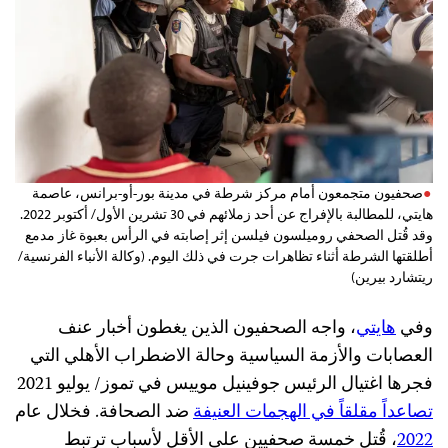
صحفيون متجمعون أمام مركز شرطة في مدينة بور-أو-برانس، عاصمة
هايتي، للمطالبة بالإفراج عن أحد زملائهم في 30 تشرين الأول/ أكتوبر 2022.
وقد قُتل الصحفي روميلسون فيلسن إثر إصابته في الرأس بعبوة غاز مدمع
أطلقتها الشرطة أثناء تظاهرات جرت في ذلك اليوم. (وكالة الأنباء الفرنسية/
ريتشارد بيرين)
وفي
هايتي
، واجه الصحفيون الذين يغطون أخبار عنف
العصابات والأزمة السياسية وحالة الاضطراب الأهلي التي
فجرها اغتيال الرئيس جوفينيل موييس في تموز/ يوليو 2021
تصاعداً مقلقاً في الهجمات العنيفة
ضد الصحافة. فخلال عام
2022
، قُتل خمسة صحفيين على الأقل لأسباب ترتبط