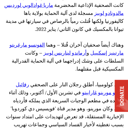
كانت الصحفية الإذاعية المخضرمة
ماريا غوادالوبي لورديس
مالدونادو لوبيز
مسجلة لدى آلية الحماية بولاية باها
كاليفورنيا ولكنها قُتلت رمياً بالرصاص في سيارتها في مدينة
تيوانا بالمكسيك في كانون الثاني/ يناير 2022.
وهناك أيضاً صحفيان آخران قُتلا – وهما
الفونسو مارغريتو
مارتينيز إسكيبيل
و
أرماندو ليناريس لوبيز
– وكانت
السلطات على وشك إدراجهما في آلية الحماية الفدرالية
المكسيكية قبل مقتلهما.
وفي كولومبيا، أطلق رجلان النار على الصحفي
رفائيل
DONATE
إميرو مورينو غارابيتو
في تشرين الأول/ أكتوبر، وذلك أثناء
تواجده في مطعم الوجبات السريعة الذي يملكه فأردياه
قتيلا. وكان مورينو، وهو مدير قناة ‘فويسيس دي كوردوبا’
الإخبارية المستقلة، قد تعرض لتهديدات على امتداد سنوات
بسبب تغطيته لأخبار الفساد السياسي وجماعات تهريب