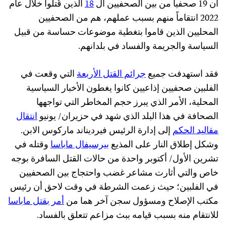
ان 19 صحفياً من بين الصحفيين ال
18
الذين قُتلوا خلال عام
2022 انتقاماً منهم بسبب عملهم، هم من الصحفيين
المحليين الذين قاموا بتغطية موضوعات حساسة من قبيل
السياسة والجريمة والفساد في بلدانهم.
فقد استهدفت جميع
جرائم القتل الأربعة
التي وقعت في
الفلبين صحفيين إذاعيين كانوا يغطون الأخبار السياسية
المحلية، الأمر الذي يبرز حجم المخاطر التي تواجهها
الصحافة في هذا البلد الذي شهد في حزيران/ يونيو
انتقال
مقاليد الحكم
إلى إدارة الرئيس فيرديناند ماركوس الابن.
وشكل إطلاق النار على المذيع
بيرسيفال ماباسا
وقتله في
تشرين الأول/ أكتوبر واحدة من حالات القتل السافرة بوجه
خاص والتي أثارت مشاعر غضب واحتجاج بين الصحفيين
في الفلبين؛ حيث زعمت الشرطة في وقت لاحق أن رئيس
مكتب الإصلاح ومسؤول سجن آخر هما من
أمر بقتل ماباسا
للانتقام منه بسبب قيامه ببث مزاعم تتعلق بالفساد.