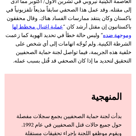
العاصمة الكينية نيروبي في تشرين الأول/ أكتوبر مما أدى
إلى مقتله. وقد عمل هذا الصحفي سابقاً مذيعاً تلفزيونياً في
باكستان وكان ينتقد ممارسات الفساد هناك. وقال محققون
باكستانيون إن مقتل أرشد كان “
عملية اغتيال مخطط لها
وموجهة ضده
” وليس حالة خطأ في تحديد الهوية كما زعمت
الشرطة الكينية. ولم تُوجّه اتهامات إلى أي شخص على
خلفية هذه الجريمة، فيما تواصل لجنة حماية الصحفيين
التحقيق لتحديد ما إذا كان الصحفي قد قُتل بسبب عمله.
المنهجية
بدأت لجنة حماية الصحفيين بجمع سجلات مفصلة
حول جميع حالات قتل الصحفيين في عام 1992.
ويقوم موظفو اللجنة بإجراء تحقيقات مستقلة