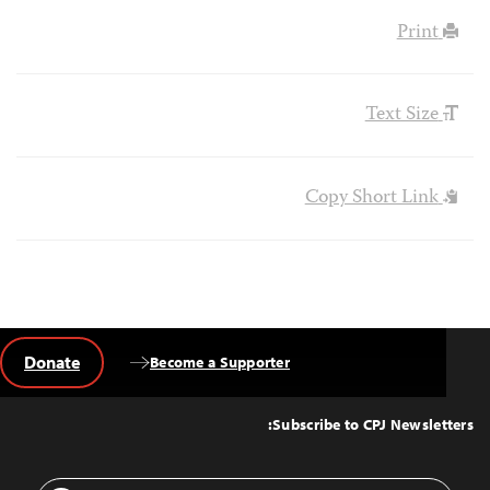
Print
Text Size
Copy Short Link
Donate
Become a Supporter
Back
to
Top
Subscribe to CPJ Newsletters:
Email