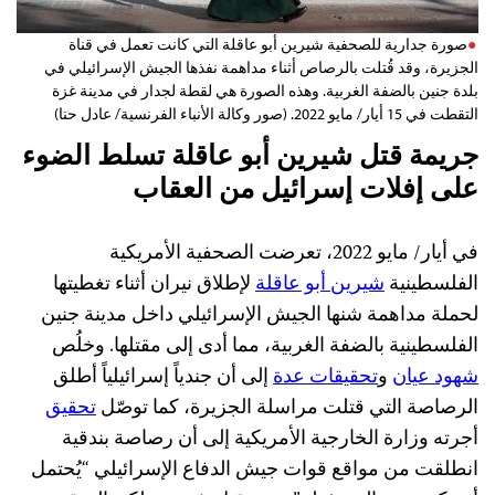
صورة جدارية للصحفية شيرين أبو عاقلة التي كانت تعمل في قناة
الجزيرة، وقد قُتلت بالرصاص أثناء مداهمة نفذها الجيش الإسرائيلي في
بلدة جنين بالضفة الغربية. وهذه الصورة هي لقطة لجدار في مدينة غزة
التقطت في 15 أيار/ مايو 2022. (صور وكالة الأنباء الفرنسية/ عادل حنا)
جريمة قتل شيرين أبو عاقلة تسلط الضوء
على إفلات إسرائيل من العقاب
في أيار/ مايو 2022، تعرضت الصحفية الأمريكية
الفلسطينية
شيرين أبو عاقلة
لإطلاق نيران أثناء تغطيتها
لحملة مداهمة شنها الجيش الإسرائيلي داخل مدينة جنين
الفلسطينية بالضفة الغربية، مما أدى إلى مقتلها. وخلُص
شهود عيان
و
تحقيقات عدة
إلى أن جندياً إسرائيلياً أطلق
الرصاصة التي قتلت مراسلة الجزيرة، كما توصّل
تحقيق
أجرته وزارة الخارجية الأمريكية إلى أن رصاصة بندقية
انطلقت من مواقع قوات جيش الدفاع الإسرائيلي “يُحتمل