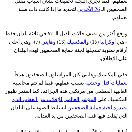
بعملهم، فيما تجري اللجنة تحقيقات بشأن أسباب مقتل
الصحفيين الـ
26 الآخرين
لتحديد ما إذا كانت ذات صلة
بعملهم.
ووقع أكثر من نصف حالات القتل الـ 67 في ثلاثة بلدان فقط
–هي
أوكرانيا
(15) و
المكسيك
(13) و
هايتي
(7)، وهي أعلى
أرقام سنوية تسجلها لجنة حماية الصحفيين لهذه البلدان
على الإطلاق.
ففي المكسيك وهايتي كان المراسلون الصحفيون هدفاً
لعمليات قتل وحشية
بسبب عملهم، فيما لم تتم محاسبة
الغالبية العظمى من مرتكبي هذه الجرائم، كما استمر ظهور
المكسيك على
المؤشر العالمي للإفلات من العقاب الذي
تصدره لجنة حماية الصحفيين
لتسليط الضوء على البلدان
التي يُفلت فيها قتلة الصحفيين من يد العدالة.