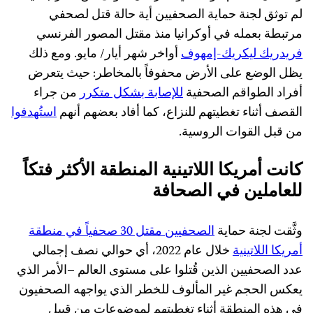
لم توثق لجنة حماية الصحفيين أية حالة قتل لصحفي
مرتبطة بعمله في أوكرانيا منذ مقتل المصور الفرنسي
فريدريك ليكريك-إمهوف
أواخر شهر أيار/ مايو. ومع ذلك
يظل الوضع على الأرض محفوفاً بالمخاطر: حيث يتعرض
أفراد الطواقم الصحفية
للإصابة بشكل متكرر
من جراء
القصف أثناء تغطيتهم للنزاع، كما أفاد بعضهم أنهم
استُهدفوا
من قبل القوات الروسية.
كانت أمريكا اللاتينية المنطقة الأكثر فتكاً
للعاملين في الصحافة
وثَّقت لجنة حماية
الصحفيين مقتل 30 صحفياً في منطقة
أمريكا اللاتينية
خلال عام 2022، أي حوالي نصف إجمالي
عدد الصحفيين الذين قُتلوا على مستوى العالم –الأمر الذي
يعكس الحجم غير المألوف للخطر الذي يواجهه الصحفيون
في هذه المنطقة أثناء تغطيتهم لموضوعات من قبيل