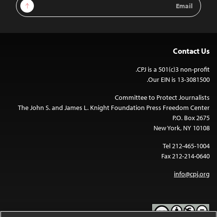
Sign Up
Address
Contact Us
CPJ is a 501(c)3 non-profit.
Our EIN is 13-3081500.
Committee to Protect Journalists
The John S. and James L. Knight Foundation Press Freedom Center
P.O. Box 2675
New York, NY 10108
Tel 212-465-1004
Fax 212-214-0640
info@cpj.org