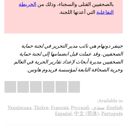
بالصحفيين القتلى والسجناء، وذلك من
الخريطة
التفاعلية
التي أعدتها اللجنة.
جينفر دونهام هي نائب مدير التحرير في لجنة حماية
الصحفيين. وقد عملت قبل انضمامها إلى لجنة حماية
الصحفيين مديرة أبحاث لإعداد تقارير الحرية في العالم
وحرية الصحافة التابعة لمؤسسة فريدوم هاوس.
Share
il
atsApp
LinkedIn
X
Facebook
Bluesky
this:
Available in:
English
,
سنڌي
,
,
Русский
,
Français
,
Türkçe
,
Українська
Español
,
中文 (简体)
,
Português