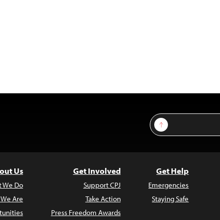
Sign Up
out Us
Get Involved
Get Help
t We Do
Support CPJ
Emergencies
 We Are
Take Action
Staying Safe
unities
Press Freedom Awards