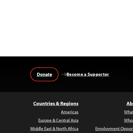
Donate
Become a Supporter
Countries & Regions
Ab
Americas
Wha
Europe & Central Asia
Who
Middle East & North Africa
Employment Opport