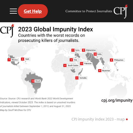
Get Help
Toggle
Committee
Menu
to
Ski
Protect
t
Journalists
conten
CPJ impunity index 2023 - map