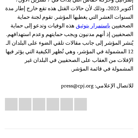
إسرائيل وحركة حماس التي بدأت في 7 تشرين الأول/
أكتوبر 2023، وذلك لأن حالات القتل هذه تقع خارج إطار مدة
السنوات العشر التي يغطيها المؤشر. تقوم لجنة حماية
الصحفيين
باستمرار بتوثيق
هذه الوفيات وتدعو إلى حماية
الصحفيين إذ أنهم مدنيون ويجب حمايتهم وعدم استهدافهم.
يُنشر المؤشر إلى جانب مقالات تلقي الضوء على البلدان الـ
12 المشمولة في المؤشر، وهي تُظهر الكيفية التي يؤثر فيها
الإفلات من العقاب على الصحفيين في البلدان غير
المشمولة في قائمة المؤشر.
للاتصال الإعلامي:
press@cpj.org
Share
il
atsApp
LinkedIn
X
Facebook
Bluesky
this: