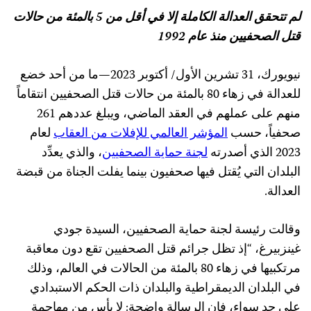
لم تتحقق العدالة الكاملة إلا في أقل من 5 بالمئة من حالات
قتل الصحفيين منذ عام 1992
نيويورك، 31 تشرين الأول/ أكتوبر 2023—ما من أحد خضع
للعدالة في زهاء 80 بالمئة من حالات قتل الصحفيين انتقاماً
منهم على عملهم في العقد الماضي، ويبلغ عددهم 261
صحفياً، حسب
المؤشر العالمي للإفلات من العقاب
لعام
2023 الذي أصدرته
لجنة حماية الصحفيين
، والذي يعدِّد
البلدان التي يُقتل فيها صحفيون بينما يفلت الجناة من قبضة
العدالة.
وقالت رئيسة لجنة حماية الصحفيين، السيدة جودي
غينزبيرغ، “إذ تظل جرائم قتل الصحفيين تقع دون معاقبة
مرتكبيها في زهاء 80 بالمئة من الحالات في العالم، وذلك
في البلدان الديمقراطية والبلدان ذات الحكم الاستبدادي
على حد سواء، فإن الرسالة واضحة: لا بأس من مهاجمة