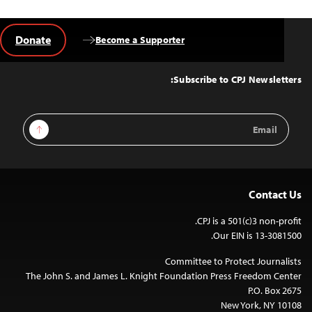
Donate
Become a Supporter
Back
to
Top
Subscribe to CPJ Newsletters:
Email
Sign Up
Address
Contact Us
CPJ is a 501(c)3 non-profit.
Our EIN is 13-3081500.
Committee to Protect Journalists
The John S. and James L. Knight Foundation Press Freedom Center
P.O. Box 2675
New York, NY 10108