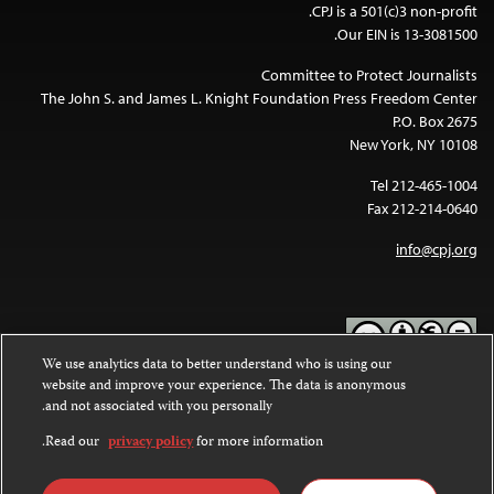
CPJ is a 501(c)3 non-profit.
Our EIN is 13-3081500.
Committee to Protect Journalists
The John S. and James L. Knight Foundation Press Freedom Center
P.O. Box 2675
New York, NY 10108
Tel 212-465-1004
Fax 212-214-0640
info@cpj.org
We use analytics data to better understand who is using our
website and improve your experience. The data is anonymous
Except where noted, text on this website is licensed under a
Creative
and not associated with you personally.
Commons Attribution-NonCommercial-NoDerivatives 4.0
.
International License
Read our
privacy policy
for more information.
Images and other media are not covered by the Creative Commons