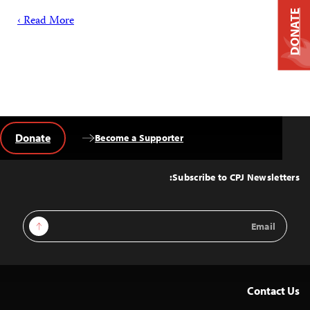
DONATE
Read More ›
Donate
Become a Supporter
Back
to
Top
Subscribe to CPJ Newsletters:
Email
Sign Up
Address
Contact Us