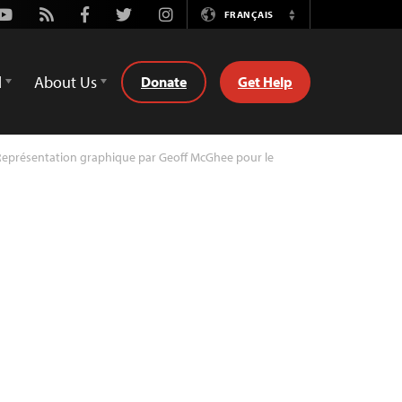
Youtube
Rss
Facebook
Twitter
Instagram
FRANÇAIS
Switch
Language
d
About Us
Donate
Get Help
eprésentation graphique par Geoff McGhee pour le