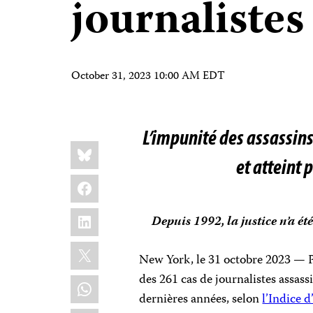
journalistes
October 31, 2023 10:00 AM EDT
L’impunité des assassins
Share
Bluesky
this:
et atteint
Facebook
LinkedIn
Depuis 1992, la justice n’a é
X
New York, le 31 octobre 2023 — Pe
des 261 cas de journalistes assassi
WhatsApp
dernières années, selon
l’Indice 