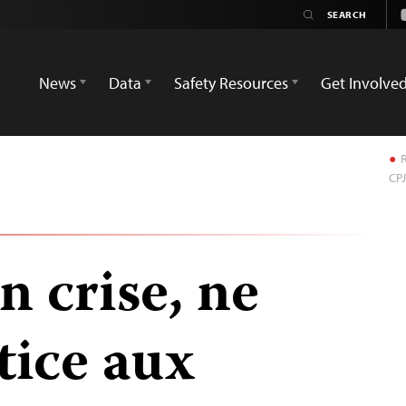
News
Data
Safety Resources
Get Involve
R
CPJ
n crise, ne
tice aux