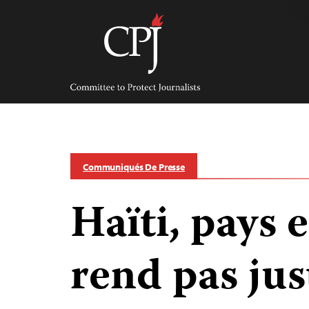
Skip
to
content
Committee
to
Protect
Journalists
Communiqués De Presse
Haïti, pays e
rend pas jus