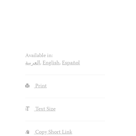
Available in:
العربية
,
English
,
Español
Print
Text Size
Copy Short Link