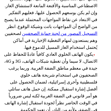
الاصطناعي المناسبة والأقنعة المانعة لاستنشاق الغاز.
وإن لم يكن بوسعهم الحصول عليها، فعليهم التفكير
في الابتعاد عن نقاط المواجهات المحتملة عندما يصبح
من الواضح أن المواجهات باتت وشيكة الوقوع. انظر
التسجيل المصور من لجنة حماية الصحفيين
لصحفيين
وهم يستعدون لمهام التغطية الإخبارية في أماكن
يُحتمل استخدام الغاز المسيل للدموع فيها.
يكون الهاتف الخلوي العادي كافياً عادةً للحفاظ على
الاتصال، لا سيما وأن تغطية شبكات الهاتف، 3G و 4G،
جيدة في معظم مناطق الضفة الغربية. وربما يرغب
الصحفيون في استخدام شريحة هاتف خلوي
فلسطينية وأخرى إسرائيلية، لضمان الحصول على
أفضل إشارة استقبال ممكنة. إن حمل هاتف ساتلي
هو أمر قانوني في الضفة الغربية لكنه ليس ضرورياً
في الوقت الحاضر نظراً لجودة استقبال إشارة الهاتف
في الضفة، ولأنه من النادر أن تعمد الحكومة