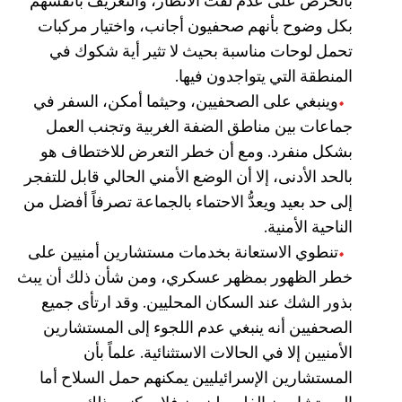
بالحرص على عدم لفت الأنظار، والتعريف بأنفسهم
بكل وضوح بأنهم صحفيون أجانب، واختيار مركبات
تحمل لوحات مناسبة بحيث لا تثير أية شكوك في
المنطقة التي يتواجدون فيها.
وينبغي على الصحفيين، وحيثما أمكن، السفر في
جماعات بين مناطق الضفة الغربية وتجنب العمل
بشكل منفرد. ومع أن خطر التعرض للاختطاف هو
بالحد الأدنى، إلا أن الوضع الأمني الحالي قابل للتفجر
إلى حد بعيد ويعدُّ الاحتماء بالجماعة تصرفاً أفضل من
الناحية الأمنية.
تنطوي الاستعانة بخدمات مستشارين أمنيين على
خطر الظهور بمظهر عسكري، ومن شأن ذلك أن يبث
بذور الشك عند السكان المحليين. وقد ارتأى جميع
الصحفيين أنه ينبغي عدم اللجوء إلى المستشارين
الأمنيين إلا في الحالات الاستثنائية. علماً بأن
المستشارين الإسرائيليين يمكنهم حمل السلاح أما