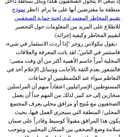
إذ ينبغي ألا يتجول الصحفيون هكذا وبكل بساطة داخل
منطقة ما مفترضين أنها على ما يرام. (انظر
نموذج
تقييم المخاطر المعتمد لدى لجنة حماية الصحفيين
للاطلاع على المزيد من المعلومات حول التحضير
لتقييم المخاطر وكيفية إجرائه).
يقول نيكولاس روجر “إذا أردت الاستثمار في شيء،
فاستثمر في الناس”. لقد باتت المعرفة والعلاقات
المحلية أمراً حاسم الأهمية أكثر من أي وقت مضى؛
فالشعور بعدم الثقة بالأجانب ووسائل الإعلام آخذ في
التعاظم سواء عند الفلسطينيين أو جماعات
المستوطنين الإسرائيليين اعتقاداً منهم أن المراسلين
منحازين إلى حد كبير. لذلك من المهم جداً أن يعمل
الصحفيون مع مُنتِج أو مرافق محلي يعرف المجتمع
المحلي/ المنطقة التي سيجري العمل فيها، بحيث
يكون هذا المرافق مقبولاً كوسيط وقادراً على ضمان
سلامة وضع الصحفي بين السكان المحليين. ويتوجب