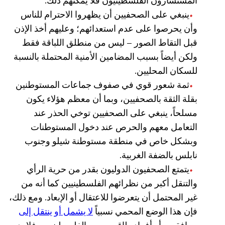
المستشارون الفلسطينيون فلا يمكنهم ذلك.
ينبغي على الصحفيين أن يظهروا الاحترام للناس
وأن يحرصوا على عدم استعدائهم؛ وعليهم أخذ الإذن
قبل التقاط الصور – ليس من منطلق اللباقة فقط
ولكن أيضاً بسبب المضامين الأمنية المحتملة بالنسبة
للسكان المحليين.
ثمة شعور قوي في صفوف جماعات المستوطنين
بقلة الثقة بالصحفيين، وبما أن معظم هؤلاء يكون
مسلحاً، ينبغي على الصحفيين توخي الحذر عند
التعامل معهم والحرص عند دخول المستوطنات
وبشكل خاص في منطقة مستوطنة شيلو وجنوب
نابلس بالضفة الغربية.
يتمتع الصحفيون الدوليون بقدر من حرية الرأي
والتنقل أكبر من نظرائهم الفلسطينيين كما أنه من
غير المحتمل أن يتعرضوا للاعتقال أو الإبعاد. ومع ذلك،
فإن هذا الوضع المحمي نسبياً
لا يشمل أو ينتقل إلى