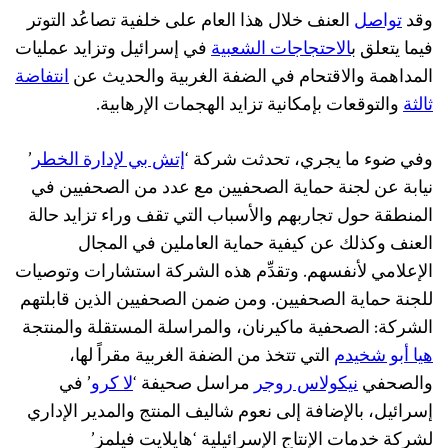
وقد
تواصل
العنف خلال هذا العام على خلفية تصاعُد التوتر
فيما يتعلق ب
الاحتجاجات الشعبية
في إسرائيل وتزايد عمليات
المداهمة والاقتحام في الضفة الغربية والحديث عن
انتفاضة
ثالثة
والتوقعات بإمكانية تزايد الهجمات الإرهابية.
وفي ضوء ما يجري، تحدثت شركة ‘
إتش بي لإدارة الخطر
’
نيابة عن لجنة حماية الصحفيين مع عدد من الصحفيين في
المنطقة حول تجاربهم والأسباب التي تقف وراء تزايد حالة
العنف وكذلك عن كيفية حماية العاملين في المجال
الإعلامي لأنفسهم. وتقدِّم هذه الشركة استشارات وتوصيات
للجنة حماية الصحفيين. ومن ضمن الصحفيين الذين قابلتهم
الشركة: الصحفية ماكيرنان، والمراسلة المستقلة والمنتجة
هيا أبو شخيدم
التي تتخذ من الضفة الغربية مقراً لها،
والصحفي
نيكولاس روجر
مراسل صحيفة ‘
لا كرو
’ في
إسرائيل، بالإضافة إلى نعوم شاليف المنتج والمدير الإداري
لشركة خدمات الإنتاج الإسرائيلية ‘هايلايت فيلمز’