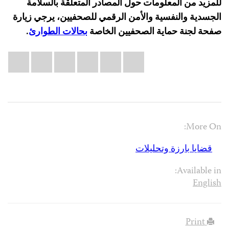
للمزيد من المعلومات حول المصادر المتعلقة بالسلامة
الجسدية والنفسية والأمن الرقمي للصحفيين، يرجي زيارة
صفحة لجنة حماية الصحفيين الخاصة
بحالات الطوارئ
.
Share
il
atsApp
LinkedIn
X
Facebook
Bluesky
this:
More On:
قضايا بارزة وتحليلات
Available in:
English
Print