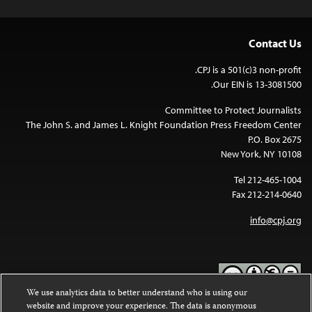
Contact Us
CPJ is a 501(c)3 non-profit.
Our EIN is 13-3081500.
Committee to Protect Journalists
The John S. and James L. Knight Foundation Press Freedom Center
P.O. Box 2675
New York, NY 10108
Tel 212-465-1004
Fax 212-214-0640
info@cpj.org
We use analytics data to better understand who is using our
website and improve your experience. The data is anonymous
Except where noted, text on this website is licensed under a
Creative