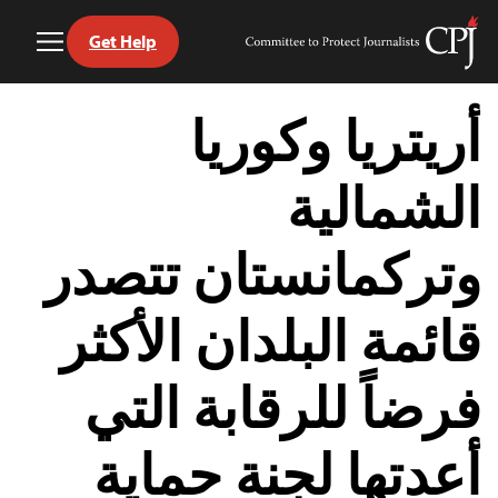
Get Help
Toggle
Committee
Menu
to
Ski
Protect
t
أريتريا وكوريا
Journalists
conten
الشمالية
وتركمانستان تتصدر
قائمة البلدان الأكثر
فرضاً للرقابة التي
أعدتها لجنة حماية