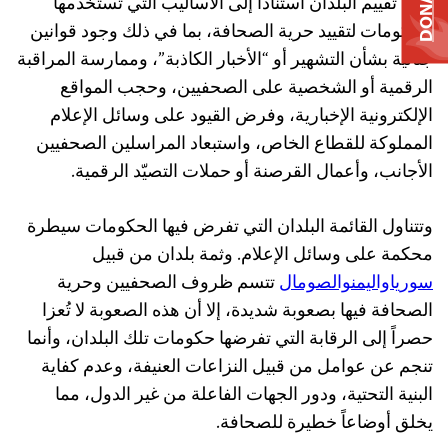
DONATE
على تقييم البلدان استناداً إلى الأساليب التي تستخدمها
الحكومات لتقييد حرية الصحافة، بما في ذلك وجود قوانين
جنائية بشأن التشهير أو “الأخبار الكاذبة”، وممارسة المراقبة
الرقمية أو الشخصية على الصحفيين، وحجب المواقع
الإلكترونية الإخبارية، وفرض القيود على وسائل الإعلام
المملوكة للقطاع الخاص، واستبعاد المراسلين الصحفيين
الأجانب، وأعمال القرصنة أو حملات التصيّد الرقمية.
وتتناول القائمة البلدان التي تفرض فيها الحكومات سيطرة
محكمة على وسائل الإعلام. وثمة بلدان من قبيل
سوريا
واليمن
والصومال
تتسم ظروف الصحفيين وحرية
الصحافة فيها بصعوبة شديدة، إلا أن هذه الصعوبة لا تُعزا
حصراً إلى الرقابة التي تفرضها حكومات تلك البلدان، وأنما
تنجم عن عوامل من قبيل النزاعات العنيفة، وعدم كفاية
البنية التحتية، ودور الجهات الفاعلة من غير الدول، مما
يخلق أوضاعاً خطيرة للصحافة.