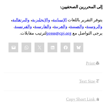
إلى المحررين الصحفيين:
يتوفر التقرير باللغات
الإسبانية
،
والإنجليزية
،
والبرتغالية
،
والروسية
،
والصينية
،
والعربية
،
والفارسية
،
والفرنسية
.
يرجى التواصل مع
press@cpj.org
لترتيب مقابلات.
Share
mail
WhatsApp
LinkedIn
X
Facebook
Bluesky
this:
Print
Text Size
Copy Short Link