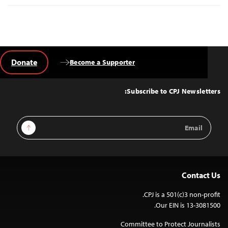
Donate
Become a Supporter
Back
to
Top
Subscribe to CPJ Newsletters:
Email
Sign Up
Address
Contact Us
CPJ is a 501(c)3 non-profit.
Our EIN is 13-3081500.
Committee to Protect Journalists